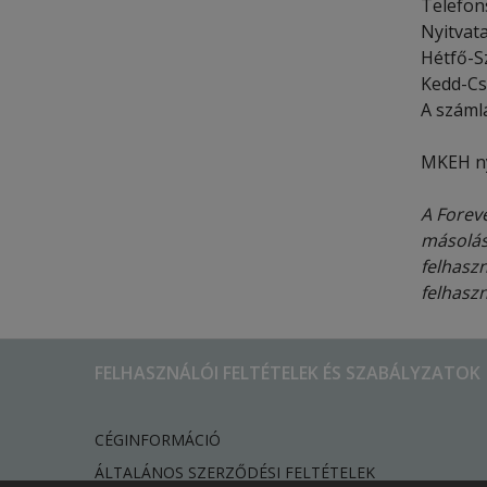
Telefon
Nyitvata
Hétfő-S
Kedd-Cs
A számlá
MKEH ny
A Foreve
másolás
felhaszn
felhasz
FELHASZNÁLÓI FELTÉTELEK ÉS SZABÁLYZATOK
CÉGINFORMÁCIÓ
ÁLTALÁNOS SZERZŐDÉSI FELTÉTELEK