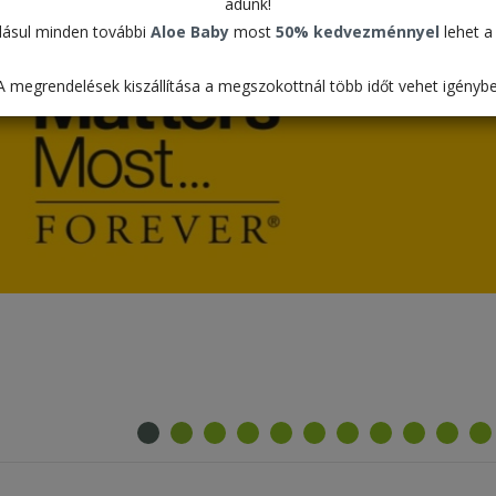
adunk!
Wellne
ásul minden további
Aloe Baby
most
50% kedvezménnyel
lehet a 
Az egységcsomag
A megrendelések kiszállítása a megszokottnál több időt vehet igénybe
vételár a vissz
megjelenítésre 
élethez szükség
egyből kedvezm
162.3
K