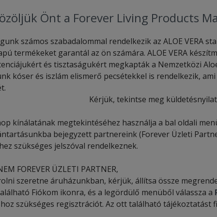
özöljük Önt a Forever Living Products M
gunk számos szabadalommal rendelkezik az ALOE VERA stab
apú termékeket garantál az ön számára. ALOE VERA készítmé
tenciájukért és tisztaságukért megkapták a Nemzetközi Al
k kóser és iszlám elismerő pecsétekkel is rendelkezik, ami 
t.
Kérjük, tekintse meg küldetésnyila
op kínálatának megtekintéséhez használja a bal oldali menü
ántartásunkba bejegyzett partnereink (Forever Üzleti Partn
hez szükséges jelszóval rendelkeznek.
NEM FOREVER ÜZLETI PARTNER,
olni szeretne áruházunkban, kérjük, állítsa össze megrendel
található Fiókom ikonra, és a legördülő menüből válassza a
hoz szükséges regisztrációt. Az ott található tájékoztatást f