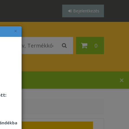
Bejelentkezés
×
0
ázában!
tt:
jándékba
our Journey Pak - Sport &