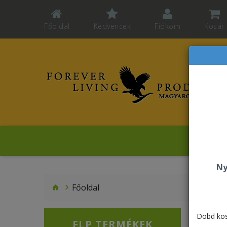
Főoldal
Kedvencek
Fiókom
Kosár
Mo
Ny
Főoldal
Dobd kos
FLP TERMÉKEK