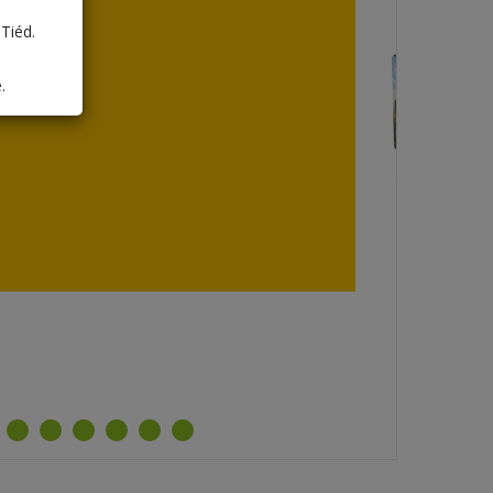
ss
Tiéd.
 visszaváltási díj díjköteles terméket tartalmaz, a feltüntetett
.
aváltási díjat nem tartalmazza, a megrendelés végén kerül
külön tételként. Minden, amire egy aktív, sportos és lendületes
ed van – egy csomagban - 2 CC értékben, 1,585 CC áráért,
ényes, nagykereskedelmi áron.
76 Ft
OSÁRBA