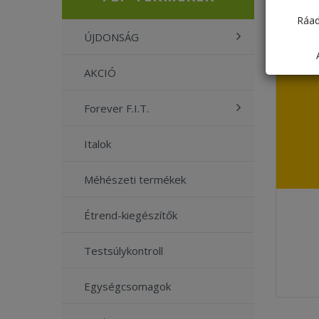
Ráad
ÚJDONSÁG
AKCIÓ
Forever F.I.T.
Italok
Méhészeti termékek
Étrend-kiegészítők
Testsúlykontroll
Egységcsomagok