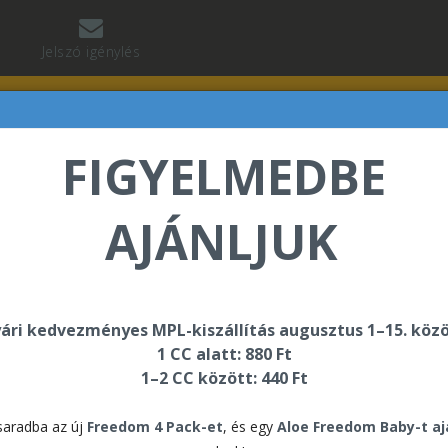
Jelszó igénylés
FIGYELMEDBE
AJÁNLJUK
lnár Tibor üdvözli Önt a Forever Living internetes áruh
ári kedvezményes MPL-kiszállítás augusztus 1–15. közö
1 CC alatt: 880 Ft
1–2 CC között: 440 Ft
aradba az új
Freedom 4 Pack-et
, és egy
Aloe Freedom Baby-t a
Start Y