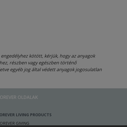
e engedélyhez kötött, kérjük, hogy az anyagok
éhez, részben vagy egészben történő
etve egyéb jog által védett anyagok jogosulatlan
FOREVER OLDALAK
OREVER LIVING PRODUCTS
OREVER GIVING