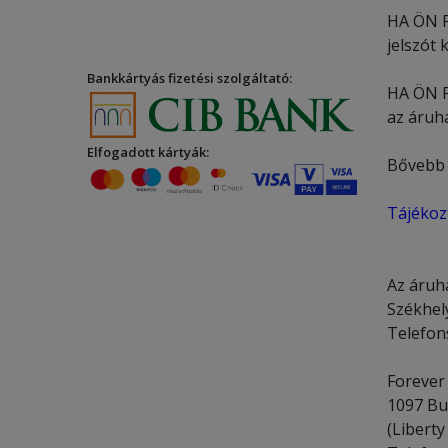
HA ÖN 
jelszót 
Bankkártyás fizetési szolgáltató:
HA ÖN 
az áruh
Elfogadott kártyák:
Bővebb 
Tájékozt
Az áruh
Székhely
Telefon
Forever
1097 Bu
(Liberty