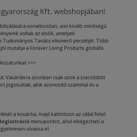
agyarország Kft. webshopjában!
ilizálására vonatkozóan, ami kiváló minőségű
nyeink voltak az elsők, amelyek
oe Tudományos Tanács elismerő pecsétjét. Több
jól mutatja a Forever Living Products globális
tkozatunkat >>>
t. Vásárlásra azonban csak azok a szerződött
er) jogosultak, akik azonosító számmal és a
ését a kosárba, majd kattintson az oldal felső
Regisztráció
menüpontot, ahol elvégezheti a
igyelmesen olvassa el.