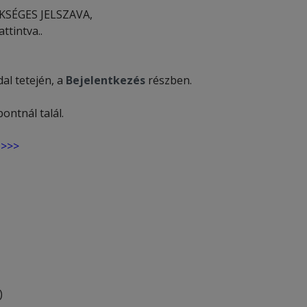
KSÉGES JELSZAVA,
ttintva..
al tetején, a
Bejelentkezés
részben.
ntnál talál.
 >>>
)