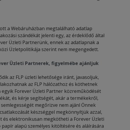
nlott a Webáruházban megtalálható adatlap
akozási szándékát jelenti egy, az érdeklődő által
ever Üzleti Partnerünk, ennek az adatlapnak a
közi Üzletpolitikája szerint nem megengedett.
er Üzleti Partnerek, figyelmébe ajánljuk
 az FLP üzleti lehetősége iránt, javasoljuk,
atlakozhatnak az FLP hálózathoz és köthetnek
ha egyik Forever Üzleti Partner közreműködését
ékát, és kérje segítségét, akár a termékekről,
nk semlegességét megőrizve nem ajánl Önnek
n csatlakozását készséggel megkönnyítjük azzal,
t és elektronikusan megkötheti a Forever Üzleti
 papír alapú személyes kitöltésére és aláírására