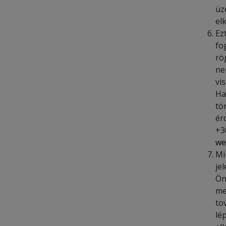
üz
el
Ez
fo
rö
ne
vi
Ha
tö
ér
+3
we
Mi
je
Ön
me
to
lé