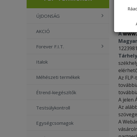
Ráad
ÚJDONSÁG
ÁLTALÁ
AKCIÓ
A
www.
Magyar
Forever F.I.T.
1223981
Tárhely
Italok
székhel
elérhet
Méhészeti termékek
Az FLP-t
további
további
Étrend-kiegészítők
A jelen
Az aláb
Testsúlykontroll
szövege
A Webár
Egységcsomagok
vásároln
partner