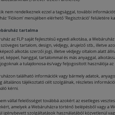
ik nem rendelkeznek ezzel a tagsággal, további információt 
z ’Fiókom’ menüjében elérhető ’Regisztráció’ felületére kat
báruház tartalma
uház az FLP saját fejlesztésű egyedi alkotása, a Webáruház 
szöveges tartalom, design, védjegy, árujelző stb., illetve a
képező alkotás szerzői jogi, illetve védjegy oltalom alatt á
el, képpel, hanggal, tartalommal és más anyaggal, alkotássa
jogoknak a tulajdonosa és/vagy feljogosított használója az 
uházon található információk vagy bármely adatok, anyagok
g általános tájékoztató célt szolgálnak, részletes információ
áló kérni.
nem vállal felelősséget továbbá azokért az esetleges veszte
ekért, amelyek a Webáruházra történő belépésből vagy a 
l igénybevett szolgáltatások használatából közvetlenül vag