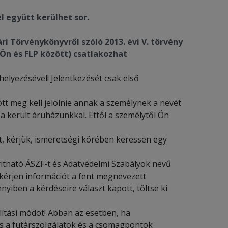
 együtt kerülhet sor.
ri Törvénykönyvről szóló 2013. évi V.
törvény
Ön és FLP között) csatlakozhat
helyezésével! Jelentkezését csak első
ött meg kell jelölnie annak a személynek a nevét
 került áruházunkkal. Ettől a személytől Ön
, kérjük, ismeretségi körében keressen egy
nyitható ÁSZF-t és Adatvédelmi Szabályok nevű
kérjen információt a fent megnevezett
nyiben a kérdéseire választ kapott, töltse ki
llítási módot! Abban az esetben, ha
es a futárszolgálatok és a csomagpontok