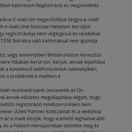
etően kattintson Regisztráció és megrendelés
tikus E-mail cím megerősítése tárgyú e-mailt
tt e-mail címe biztosan helyesen kerüljön
gy regisztrációja nem véglegesül és rendelése
SE feliratra való kattintással nem igazolja
höz, vagy amennyiben Webáruházon keresztül
ére hibásan kerül sor, kérjük, annak kijavítása
t a következő telefonszámok valamelyikén:
zze a problémát e-mailben a
címét munkatársaink összevetik az Ön
ival annak előzetes megállapítása végett, hogy
a kettős regisztráció rendszerünkben nem
orever Üzleti Partner kódszámát és a webshop
t az e-mailt kérjük, hogy a lehető leghamarabb
a, és a Fiókom menüpontban tekintse meg és