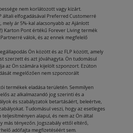
épessége nem korlátozott vagy kizárt.
P általi elfogadásával Preferred Customerré
, mely ár 5%-kal alacsonyabb az Ajánlott
2) Karton Pont értékű Forever Living termék
Partnerré válok, és az ennek megfelelő
megállapodás Ön között és az FLP között, amely
ást szerzett és azt jóváhagyta. Ön tudomásul
ja az Ön számára kijelölt szponzort. Ezúton
ogadását megelőzően nem szponzorált
tói termékek eladása területén. Semmilyen
lelős az alkalmazandó jog szerinti és a
yok és szabályzatok betartásáért, beleértve,
zabályokat. Tudomásul veszi, hogy az esetleges
b teljesítményen alapul, és nem az Ön által
más tényezőn. Jogszabály ettől eltérő,
rhelő adófajta megfizetéséért sem.