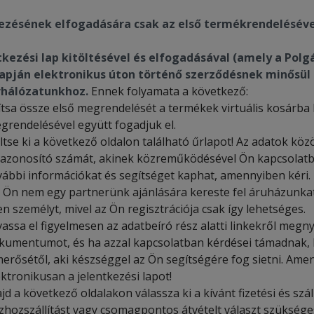
ezésének elfogadására csak az első termékrendelésével
tkezési lap kitöltésével és elfogadásával (amely a Polgá
lapján elektronikus úton történő szerződésnek minősül 
rhálózatunkhoz.
Ennek folyamata a következő:
lítsa össze első megrendelését a termékek virtuális kosárba 
grendelésével együtt fogadjuk el.
ltse ki a következő oldalon található űrlapot! Az adatok köz
 azonosító számát, akinek közreműködésével Ön kapcsolatba
vábbi információkat és segítséget kaphat, amennyiben kéri.
 Ön nem egy partnerünk ajánlására kereste fel áruházunkat
yen személyt, mivel az Ön regisztrációja csak így lehetséges.
vassa el figyelmesen az adatbeíró rész alatti linkekről meg
kumentumot, és ha azzal kapcsolatban kérdései támadnak, 
merősétől, aki készséggel az Ön segítségére fog sietni. Amen
ektronikusan a jelentkezési lapot!
jd a következő oldalakon válassza ki a kívánt fizetési és szá
zhozszállítást vagy csomagpontos átvételt választ szükség