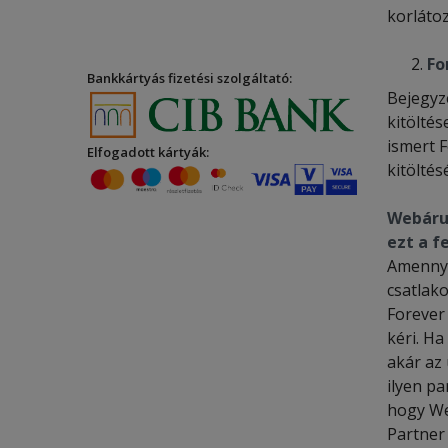
korlátoz
Fo
Bankkártyás fizetési szolgáltató:
Bejegyz
kitöltés
ismert 
Elfogadott kártyák:
kitölté
Webáruh
ezt a f
Amennyi
csatlak
Forever
kéri. Ha
akár az
ilyen pa
hogy We
Partner 