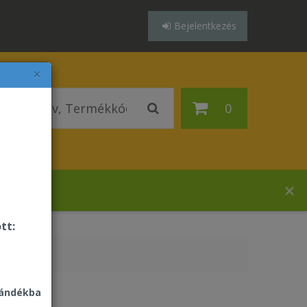
Bejelentkezés
×
0
ázában!
tt:
jándékba