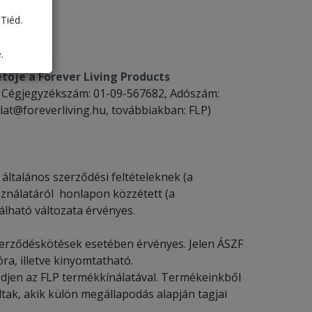
Tiéd.
.
ője a Forever Living Products
., Cégjegyzékszám: 01-09-567682, Adószám:
lat@foreverliving.hu, továbbiakban: FLP)
 általános szerződési feltételeknek (a
ználatáról honlapon közzétett (a
lható változata érvényes.
zerződéskötések esetében érvényes. Jelen ÁSZF
a, illetve kinyomtatható.
djen az FLP termékkínálatával. Termékeinkből
tak, akik külön megállapodás alapján tagjai