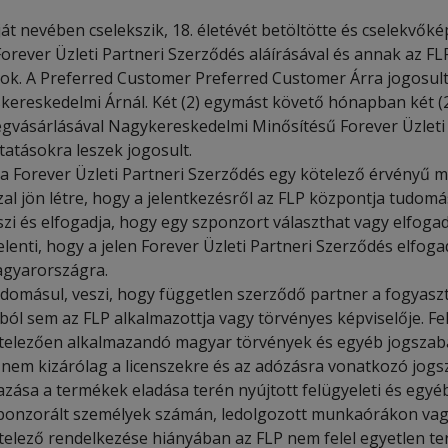
ját nevében cselekszik, 18. életévét betöltötte és cselekvők
Forever Üzleti Partneri Szerződés aláírásával és annak az FL
lok. A Preferred Customer Preferred Customer Árra jogosult
skereskedelmi Árnál. Két (2) egymást követő hónapban két (
gvásárlásával Nagykereskedelmi Minősítésű Forever Üzleti 
ttatásokra leszek jogosult.
 a Forever Üzleti Partneri Szerződés egy kötelező érvényű 
zal jön létre, hogy a jelentkezésről az FLP központja tudom
szi és elfogadja, hogy egy szponzort választhat vagy elfogad
jelenti, hogy a jelen Forever Üzleti Partneri Szerződés elf
gyarországra.
domásul, veszi, hogy független szerződő partner a fogyasz
lból sem az FLP alkalmazottja vagy törvényes képviselője. Fe
telezően alkalmazandó magyar törvények és egyéb jogszabál
 nem kizárólag a licenszekre és az adózásra vonatkozó jogs
jazása a termékek eladása terén nyújtott felügyeleti és egyé
ponzorált személyek számán, ledolgozott munkaórákon vagy 
telező rendelkezése hiányában az FLP nem felel egyetlen te