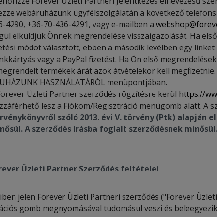
lenőrizze Forever Üzleti Partneri Jelentkezés elnevezésű sze
lezze webáruházunk ügyfélszolgálatán a következő telefons
6-4290, +36-70-436-4291, vagy e-mailben a
webshop@foreve
gül elküldjük Önnek megrendelése visszaigazolását. Ha el
zetési módot választott, ebben a második levélben egy linke
nkkártyás vagy a PayPal fizetést. Ha Ön első megrendeléseko
megrendelt termékek árát azok átvételekor kell megfizetnie. 
UHÁZUNK HASZNÁLATÁRÓL menüpontjában.
Forever Üzleti Partner szerződés rögzítésre kerül
https://ww
zzáférhető lesz a Fiókom/Regisztráció menügomb alatt. A s
rvénykönyvről szóló 2013. évi V.
törvény (Ptk) alapján 
nősül. A szerződés írásba foglalt szerződésnek minősül
rever Üzleti Partner Szerződés feltételei
en jelen Forever Üzleti Partneri szerződés ("Forever Üzleti
rációs gomb megnyomásával tudomásul veszi és beleegyezik