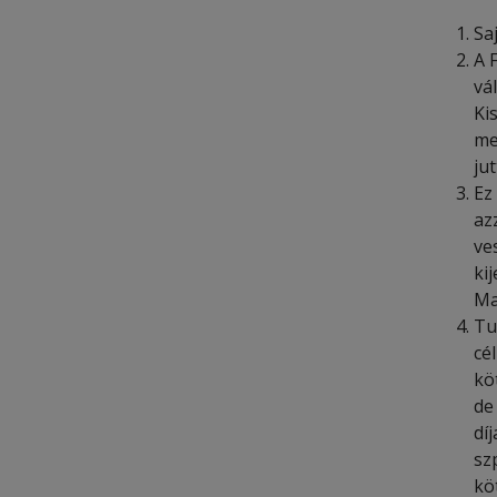
Sa
A 
vá
Ki
me
ju
Ez
az
ve
ki
Ma
Tu
cé
kö
de
dí
sz
kö