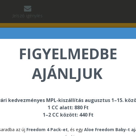
Jelszó igénylés
FIGYELMEDBE
AJÁNLJUK
lnár Tibor üdvözli Önt a Forever Living internetes áruh
ári kedvezményes MPL-kiszállítás augusztus 1–15. közö
1 CC alatt: 880 Ft
1–2 CC között: 440 Ft
lános Szerződési Feltételek
aradba az új
Freedom 4 Pack-et
, és egy
Aloe Freedom Baby-t a