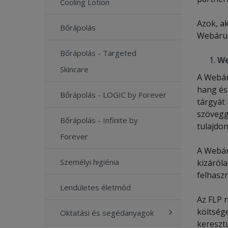
Cooling Lotion
Azok, ak
Bőrápolás
Webáruhá
Bőrápolás - Targeted
We
Skincare
A Webár
hang és 
Bőrápolás - LOGIC by Forever
tárgyát 
szövegg
Bőrápolás - Infinite by
tulajdon
Forever
A Webár
Személyi higiénia
kizáróla
felhaszn
Lendületes életmód
Az FLP 
költség
Oktatási és segédanyagok
keresztü