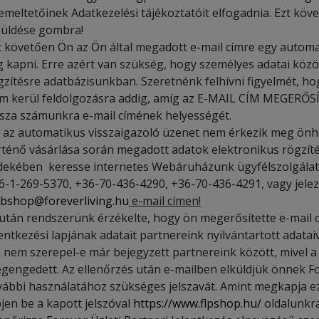
emeltetőinek Adatkezelési tájékoztatóit elfogadnia. Ezt köv
küldése gombra!
t követően Ön az Ön által megadott e-mail címre egy automa
g kapni. Erre azért van szükség, hogy személyes adatai közö
gzítésre adatbázisunkban. Szeretnénk felhívni figyelmét, ho
m kerül feldolgozásra addig, amíg az E-MAIL CÍM MEGERŐSÍTÉ
ssza számunkra e-mail címének helyességét.
 az automatikus visszaigazoló üzenet nem érkezik meg ön
rténő vásárlása során megadott adatok elektronikus rögzítés
dekében keresse internetes Webáruházunk ügyfélszolgálatá
6-1-269-5370, +36-70-436-4290, +36-70-436-4291, vagy jele
bshop@foreverliving.hu
e-mail címen!
után rendszerünk érzékelte, hogy ön megerősítette e-mail 
lentkezési lapjának adatait partnereink nyilvántartott adata
 nem szerepel-e már bejegyzett partnereink között, mivel 
gengedett. Az ellenőrzés után e-mailben elküldjük önnek F
vábbi használatához szükséges jelszavát. Amint megkapja ez
pjen be a kapott jelszóval
https://www.flpshop.hu/
oldalunkr