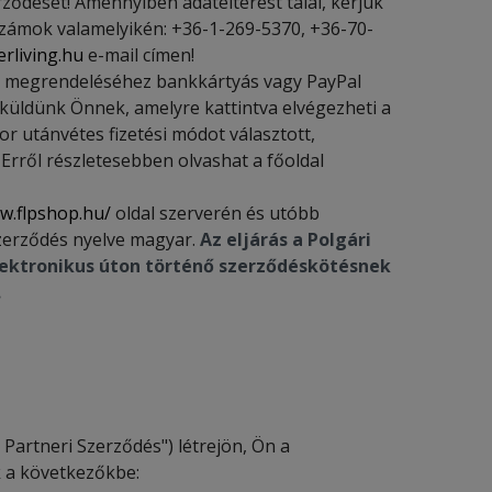
rződését! Amennyiben adateltérést talál, kérjük
zámok valamelyikén: +36-1-269-5370, +36-70-
rliving.hu
e-mail címen!
ső megrendeléséhez bankkártyás vagy PayPal
t küldünk Önnek, amelyre kattintva elvégezheti a
r utánvétes fizetési módot választott,
Erről részletesebben olvashat a főoldal
w.flpshop.hu/
oldal szerverén és utóbb
zerződés nyelve magyar.
Az eljárás a Polgári
elektronikus úton történő szerződéskötésnek
.
 Partneri Szerződés") létrejön, Ön a
 a következőkbe: