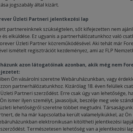
ása jogszabály által kizárt.
rever Üzleti Partneri jelentkezési lap
ett partnereinknek szükségtelen, sőt kifejezetten nem ajá
e és elküldése. Ez ugyanis a partnerhálózatunkhoz való csatl
Forever Üzleti Partner közreműködésével. Aki tehát már For
sével ismételt regisztrációt kezdeményez, ami az FLP Nemzet
ázunk azon látogatóinak azonban, akik még nem Forev
ejezetet:
ben Ön vásárolni szeretne Webáruházunkban, vagy érdeklődik
ozzon partnerhálózatunkhoz. Kizárólag 18. éven felüliek cs
 Üzleti Partneri szerződést. Erre csak úgy van lehetősége, 
 Ön ismer ilyen személyt, javasoljuk, beszélje meg vele szánd
 üzleti lehetőségről szeretne többet megtudni. Társaságu
rtnert, de ha már kapcsolatba került valamelyikükkel, az Ö
báruházunkban elektronikusan kitöltheti jelentkezési lapjá
szerződést. Természetesen lehetőség van a jelentkezési lap