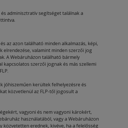
és adminisztratív segítséget találnak a
tintva.
és az azon található minden alkalmazás, képi,
zok elrendezése, valamint minden szerzői jog
llnak. A Webáruházon található bármely
l kapcsolatos szerzői jognak és más szellemi
FLP.
 jóhiszeműen kerültek felhelyezésre és
kat közvetlenül az FLP-től jogosult a
ségekért, vagyoni és nem vagyoni károkért,
Webáruház használatából, vagy a Webáruházon
y közvetetten erednek, kivéve, ha a felelősség