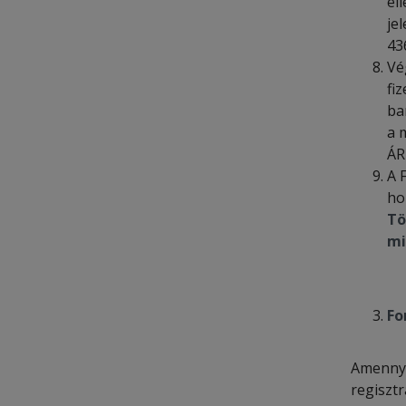
el
je
43
Vé
fi
ba
a 
ÁR
A 
ho
Tö
mi
Fo
Amennyib
regiszt