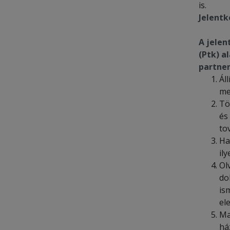
is.
Jelentk
A jelen
(Ptk) a
partne
Ál
me
Tö
és
to
Ha
il
Ol
do
is
el
Ma
há