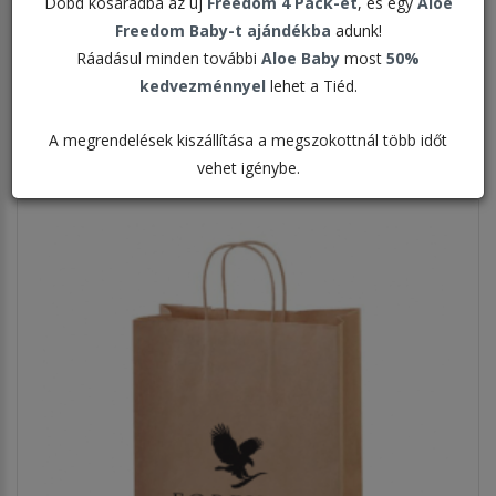
Dobd kosaradba az új
Freedom 4 Pack-et
, és egy
Aloe
Freedom Baby-t ajándékba
adunk!
Rendezés:
Ráadásul minden további
Aloe Baby
most
50%
kedvezménnyel
lehet a Tiéd.
Megjelenítve:
A megrendelések kiszállítása a megszokottnál több időt
vehet igénybe.