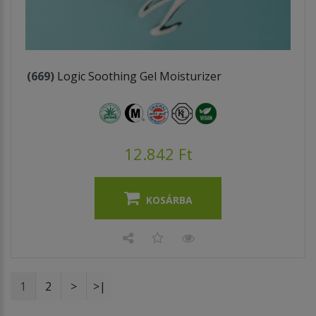
(669)
Logic Soothing Gel Moisturizer
12.842 Ft
KOSÁRBA
1
2
>
>|