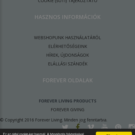
​COOKIE (SÜTI) TÁJÉKOZTATÓ
HASZNOS INFORMÁCIÓK
WEBSHOPUNK HASZNÁLATÁRÓL
ELÉRHETŐSÉGEINK
HÍREK, ÚJDONSÁGOK
ELÁLLÁSI SZÁNDÉK
FOREVER OLDALAK
FOREVER LIVING PRODUCTS
FOREVER GIVING
© Copyright 2016 Forever Living. Minden jog fenntartva.
Ez az oldal cookie-kat használ. A böngészés folytatásával