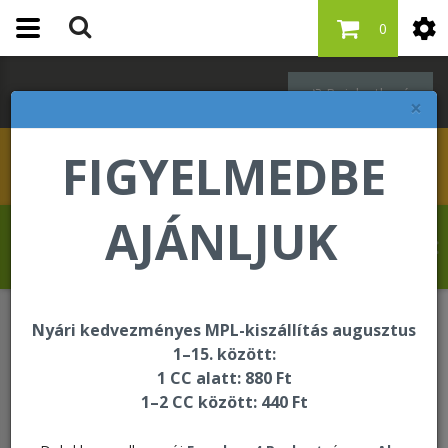
0
Bejelentkezés
×
FIGYELMEDBE
AJÁNLJUK
Molnár Tibor üdvözli Önt a Forever Living
internetes áruházában!
Nyári kedvezményes MPL-kiszállítás augusztus
ÚJDONSÁG
1–15. között:
1 CC alatt: 880 Ft
1–2 CC között: 440 Ft
ÚJDONSÁG