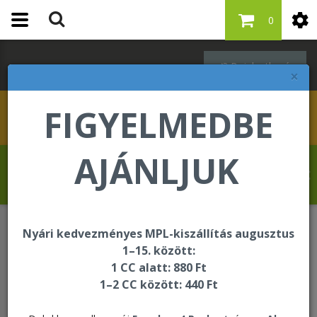
0
Bejelentkezés
×
FIGYELMEDBE
AJÁNLJUK
Molnár Tibor üdvözli Önt a Forever Living
internetes áruházában!
Nyári kedvezményes MPL-kiszállítás augusztus
Bejelentkezés
1–15. között:
1 CC alatt: 880 Ft
1–2 CC között: 440 Ft
Bejelentkezés