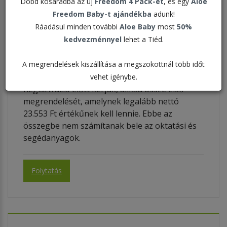
Dobd kosaradba az új
Freedom 4 Pack-et
, és egy
Aloe
Freedom Baby-t ajándékba
adunk!
Regisztráció
Ráadásul minden további
Aloe Baby
most
50%
kedvezménnyel
lehet a Tiéd.
Új Forever Üzleti Partner
regisztrációja
A megrendelések kiszállítása a megszokottnál több időt
vehet igénybe.
Regisztráció előtt kérjük, állítsa össze első
megrendelését, amelynek legalább nettó
23.553 Ft értékűnek kell lennie. Ebbe az
összegbe nem számítanak bele az oktatási és
segédanyagok.
Folytatás