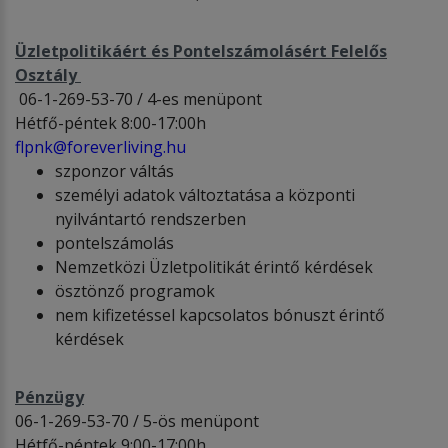
Üzletpolitikáért és Pontelszámolásért Felelős
Osztály
06-1-269-53-70 / 4-es menüpont
Hétfő-péntek 8:00-17:00h
flpnk@foreverliving.hu
szponzor váltás
személyi adatok változtatása a központi
nyilvántartó rendszerben
pontelszámolás
Nemzetközi Üzletpolitikát érintő kérdések
ösztönző programok
nem kifizetéssel kapcsolatos bónuszt érintő
kérdések
Pénzügy
06-1-269-53-70 / 5-ös menüpont
Hétfő-péntek 9:00-17:00h