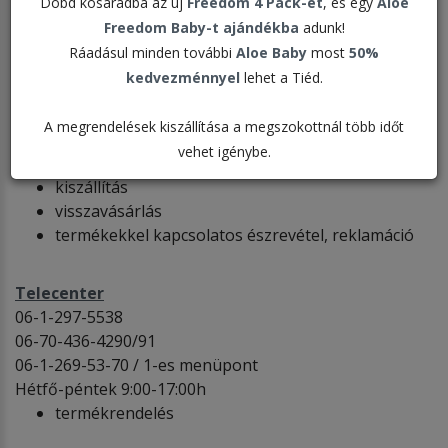
Dobd kosaradba az új
Freedom 4 Pack-et
, és egy
Aloe
Ügyfélszolgálat
Freedom Baby-t ajándékba
adunk!
06-1-269-53-70 / 2-es menüpont
Ráadásul minden további
Aloe Baby
most
50%
Hétfő-péntek 9:00-17:00h
kedvezménnyel
lehet a Tiéd.
ugyfelszo
l
ga
lat@foreverliving.hu
termékrendelés
A megrendelések kiszállítása a megszokottnál több időt
üzleti partneri jelentkezéssel kapcsolatos
vehet igénybe.
egyeztetés
kiszállítás
visszavásárlás
termékekkel kapcsolatos észrevétel, reklamáció
Telecenter
06-1-297-5538
06-70-436-4290/91
06-1-269-53-70 / 1-es menüpont
Hétfő-péntek 9:00-17:00h
termékrendelés