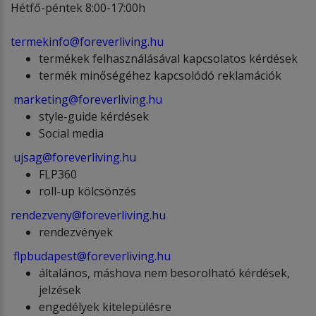
Hétfő-péntek 8:00-17:00h
termekinfo@foreverliving.hu
termékek felhasználásával kapcsolatos kérdések
termék minőségéhez kapcsolódó reklamációk
marketing@foreverliving.hu
style-guide kérdések
Social media
ujsag@foreverliving.hu
FLP360
roll-up kölcsönzés
rendezveny@foreverliving.hu
rendezvények
flpbudapest@foreverliving.hu
általános, máshova nem besorolható kérdések,
jelzések
engedélyek kitelepülésre