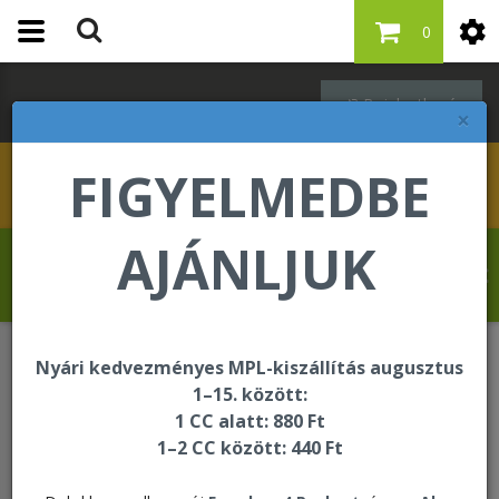
0
Bejelentkezés
×
FIGYELMEDBE
AJÁNLJUK
Molnár Tibor üdvözli Önt a Forever Living
internetes áruházában!
Nyári kedvezményes MPL-kiszállítás augusztus
ELÉRHETŐSÉGEINK
1–15. között:
1 CC alatt: 880 Ft
1–2 CC között: 440 Ft
ELÉRHETŐSÉGEINK