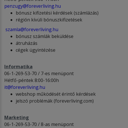
penzugy@foreverliving.hu
bónusz kifizetési kérdések (számlázás)
régión kívüli bónuszkifizetések
szamla@foreverliving.hu
bónusz számlák beküldése
átruházás
cégek ügyintézése
Informatika
06-1-269-53-70 / 7-es menüpont
Hétfő-péntek 8:00-16:00h
it@foreverliving.hu
webshop működését érintő kérdések
jelszó problémák (foreverliving.com)
Marketing
06-1-269-53-70 / 8-as menüpont