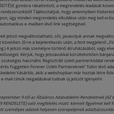
TÉSE gombra rákattintott, a megrendelés leadását követő 24
k rendszerünkből! Tájékoztatjuk, hogy amennyiben Kiskeresk
on, úgy minden megrendelés elküldése után meg kell erősít
automatikus e-mailben lévő link segítségével.
elt jelszó megváltoztatható, sőt, javasoljuk annak megválto
 követően. (Erre a bejelentkezés után, a fent megjelenő „Fi
ég.) A jelszó más személyre történő átruházásából, vagy e
elelősséget. Kérjük, hogy jelszavukkal körültekintően bánjanak.
 szükséges használni. Regisztrált üzleti partnerkóddal rend
kérés Független Forever Üzleti Partnereknek” fülön lévő adat
skedelmi Vásárlók, akik a webshopban már hoztak létre fióko
 e-mail címük megadásával tudnak új jelszót igényelni.
szeptember 9-től az Általános Adatvédelmi Rendeletnek [A
 RENDELETE] való megfelelés miatt: kiemelt figyelmet kell f
t személyes adatok helyesen szerepeljenek adatbázisunk