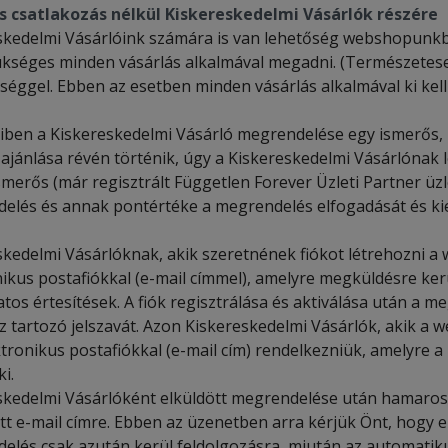
s csatlakozás nélkül Kiskereskedelmi Vásárlók részére
skedelmi Vásárlóink számára is van lehetőség webshopunkban
kséges minden vásárlás alkalmával megadni. (Természetesen 
séggel. Ebben az esetben minden vásárlás alkalmával ki kell
ben a Kiskereskedelmi Vásárló megrendelése egy ismerős, m
 ajánlása révén történik, úgy a Kiskereskedelmi Vásárlónak
smerős (már regisztrált Független Forever Üzleti Partner üzle
elés és annak pontértéke a megrendelés elfogadását és ki
skedelmi Vásárlóknak, akik szeretnének fiókot létrehozni a
nikus postafiókkal (e-mail címmel), amelyre megküldésre ker
tos értesítések. A fiók regisztrálása és aktiválása után a m
z tartozó jelszavát. Azon Kiskereskedelmi Vásárlók, akik a
ktronikus postafiókkal (e-mail cím) rendelkezniük, amelyre 
ki.
skedelmi Vásárlóként elküldött megrendelése után hamarosa
t e-mail címre. Ebben az üzenetben arra kérjük Önt, hogy e
elés csak azután kerül feldolgozásra, miután az automatik