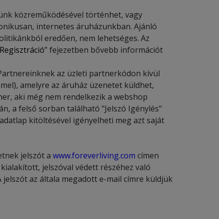
erünk közreműködésével történhet, vagy
tronikusan, internetes áruházunkban. Ajánló
litikánkból eredően, nem lehetséges. Az
Regisztráció
” fejezetben bővebb információt
artnereinknek az üzleti partnerkódon kívül
mmel), amelyre az áruház üzenetet küldhet,
rtner, aki még nem rendelkezik a webshop
, a felső sorban található "Jelszó Igénylés"
 adatlap kitöltésével igényelheti meg azt saját
etnek jelszót a
www.foreverliving.com
címen
alakított, jelszóval védett részéhez való
jelszót az általa megadott e-mail címre küldjük