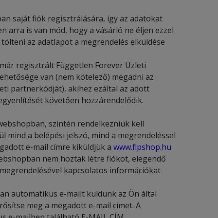
 saját fiók regisztrálására, így az adatokat
arra is van mód, hogy a vásárló ne éljen ezzel
 tölteni az adatlapot a megrendelés elküldése
ár regisztrált Független Forever Üzleti
 lehetősége van (nem kötelező) megadni az
ti partnerkódját), akihez ezáltal az adott
egyenlítését követően hozzárendelődik.
 webshopban, szintén rendelkezniük kell
ül mind a belépési jelszó, mind a megrendeléssel
egadott e-mail címre kiküldjük a
www.flpshop.hu
 webshopban nem hoztak létre fiókot, elegendő
a megrendelésével kapcsolatos információkat
n automatikus e-mailt küldünk az Ön által
rősítse meg a megadott e-mail címet. A
us e-mailben található E-MAIL CÍM