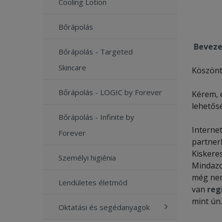
Cooling Lotion
Bőrápolás
Beveze
Bőrápolás - Targeted
Skincare
Köszönt
Bőrápolás - LOGIC by Forever
Kérem, 
lehetősé
Bőrápolás - Infinite by
Internet
Forever
partner
Kiskere
Személyi higiénia
Mindazo
még nem
Lendületes életmód
van
reg
mint ún.
Oktatási és segédanyagok