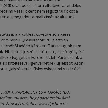
 (!) órán belül. 24 óra elteltével a rendelés
edelmi Vásárlóként nem regisztrál fiókot a
enie a megadott e-mail címét az általunk
ztatását a kiküldést követő első sikeres
ókom menü” „Beállítások” fül alatt van
lvesztéséből adódó károkért Társaságunk nem
 Elfelejtett jelszó esetén is a „jelszó igénylés”
elkező Független Forever Üzleti Partnereink a
lap kitöltésével igényelhetnek új jelszót. Azon
t, a „jelszó kérés Kiskereskedelmi Vásárlók”
Z EURÓPAI PARLAMENT ÉS A TANÁCS (EU)
ordítanunk arra, hogy partnereink által
ban. Ennek érdekében www.flpshop.hu