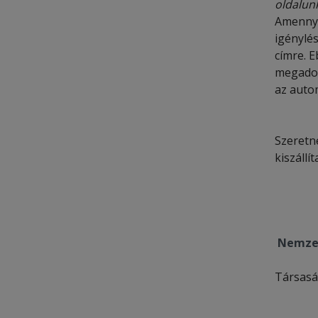
oldalun
Amennyi
igénylé
címre. 
megadott
az auto
Szeretn
kiszállít
Nemzet
Társasá