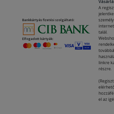
Vásárl
A regis
jelentke
személy
Bankkártyás fizetési szolgáltató:
interne
talál.
Webshop
Elfogadott kártyák:
rendelk
tovább
használa
linkre k
részre.
(Regiszt
elérhető
hozzáfér
el az ig