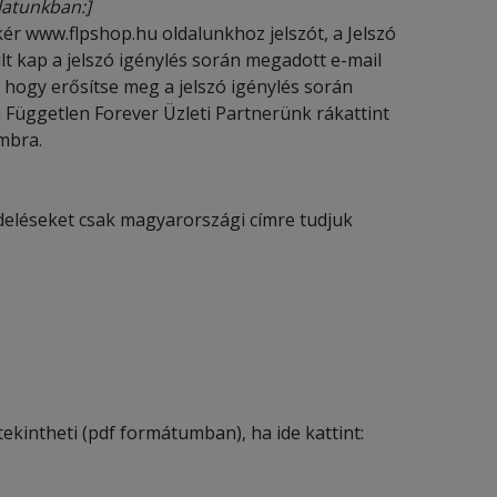
latunkban:]
r www.flpshop.hu oldalunkhoz jelszót, a Jelszó
t kap a jelszó igénylés során megadott e-mail
 hogy erősítse meg a jelszó igénylés során
n Független Forever Üzleti Partnerünk rákattint
mbra.
deléseket csak magyarországi címre tudjuk
kintheti (pdf formátumban), ha ide kattint: