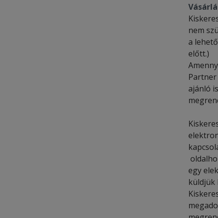
Vásárlá
Kiskere
nem szü
a lehető
előtt.)
Amennyi
Partner
ajánló i
megrend
Kiskere
elektro
kapcsola
oldalho
egy ele
küldjük 
Kiskere
megadot
megrend