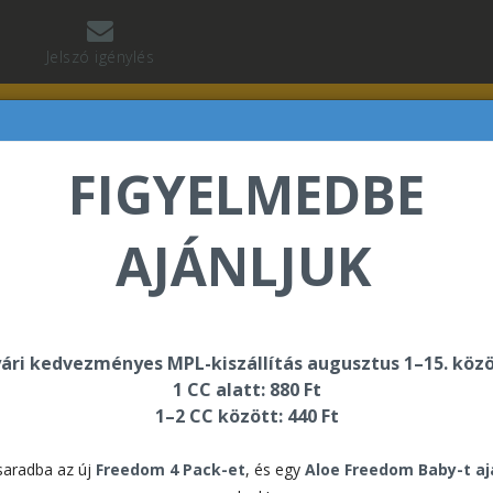
Jelszó igénylés
FIGYELMEDBE
AJÁNLJUK
lnár Tibor üdvözli Önt a Forever Living internetes áruh
ári kedvezményes MPL-kiszállítás augusztus 1–15. közö
1 CC alatt: 880 Ft
1–2 CC között: 440 Ft
BSHOPUNK HASZNÁLATÁRÓL
aradba az új
Freedom 4 Pack-et
, és egy
Aloe Freedom Baby-t a