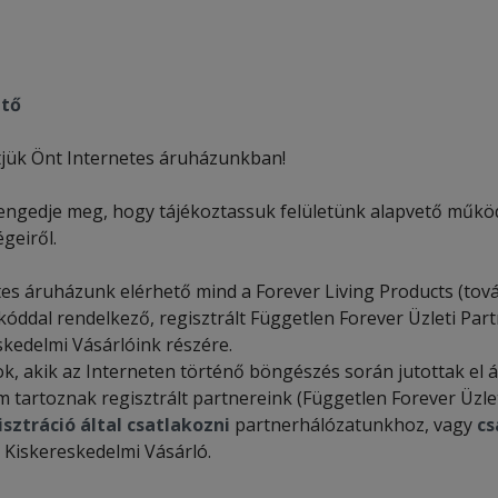
tő
jük Önt Internetes áruházunkban!
engedje meg, hogy tájékoztassuk felületünk alapvető működés
geiről.
es áruházunk elérhető mind a Forever Living Products (tová
kóddal rendelkező, regisztrált Független Forever Üzleti Par
skedelmi Vásárlóink részére.
k, akik az Interneten történő böngészés során jutottak el 
 tartoznak regisztrált partnereink (Független Forever Üzle
isztráció által csatlakozni
partnerhálózatunkhoz, vagy
cs
 Kiskereskedelmi Vásárló.