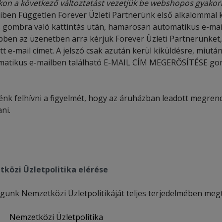
kon a következő változtatást vezetjük be webshopos gyakor
ben Független Forever Üzleti Partnerünk első alkalommal ké
s gombra való kattintás után, hamarosan automatikus e-mail
Ebben az üzenetben arra kérjük Forever Üzleti Partnerünket,
 e-mail címet. A jelszó csak azután kerül kiküldésre, miutá
matikus e-mailben található E-MAIL CÍM MEGERŐSÍTÉSE go
énk felhívni a figyelmét, hogy az áruházban leadott megren
ani.
közi Üzletpolitika elérése
gunk Nemzetközi Üzletpolitikáját teljes terjedelmében megte
Nemzetközi Üzletpolitika