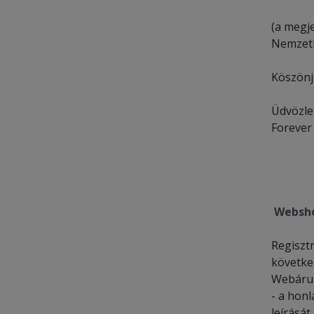
(a megj
Nemzetk
Köszönj
Üdvözlet
Forever
Websho
Regiszt
követke
Webáruh
- a honl
leírását