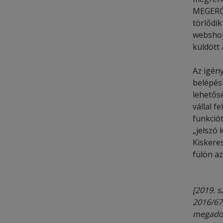
MEGERŐSÍ
törlődi
webshop
küldött 
Az igény
belépést
lehetős
vállal f
funkciót
„jelszó 
Kiskere
fülön az
[2019. 
2016/679
megadot