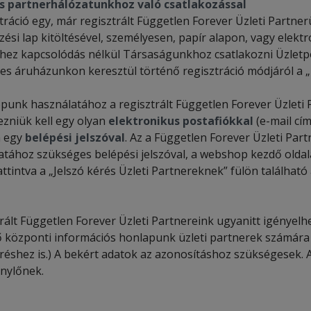
ás
partnerhálózatunkhoz
való
c
satlakozás
sal
ztráció egy, már regisztrált Független Forever Üzleti Partn
zési lap kitöltésével, személyesen, papír alapon, vagy elek
hez kapcsolódás nélkül Társaságunkhoz csatlakozni Üzletpo
tes áruházunkon keresztül történő regisztráció módjáról a „
unk használatához a regisztrált Független Forever Üzleti P
ezniük kell egy olyan
elektronikus postafiókkal
(e-mail cí
á egy
belépési jelszóval
. Az a Független Forever Üzleti Pa
tához szükséges belépési jelszóval, a webshop kezdő oldalán
attintva a „Jelszó kérés Üzleti Partnereknek” fülön található
rált Független Forever Üzleti Partnereink ugyanitt igényelh
 központi információs honlapunk üzleti partnerek számára ki
éshez is.) A bekért adatok az azonosításhoz szükségesek. A 
énylőnek.