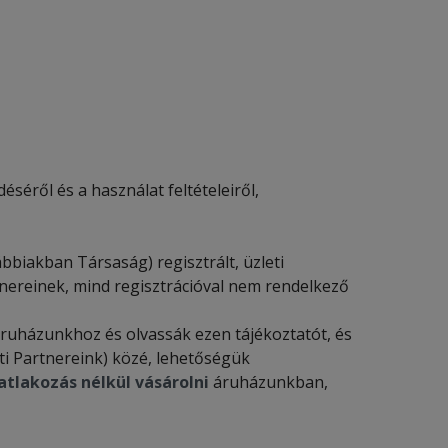
éről és a használat feltételeiről,
bbiakban Társaság) regisztrált, üzleti
tnereinek, mind regisztrációval nem rendelkező
áruházunkhoz és olvassák ezen tájékoztatót, és
ti Partnereink) közé, lehetőségük
atlakozás nélkül vásárolni
áruházunkban,