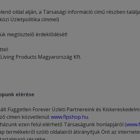
elenő oldal alján, a Társasági információ című részben tal
özi Üzletpolitika címmel)
ük megtisztelő érdeklődését!
tel:
 Living Products Magyarország Kft.
punk elérése
rált Független Forever Üzleti Partnereink és Kiskereskedelm
ző címen közvetlenül:
www.flpshop.hu
.
ázunk ezen felül elérhető Társaságunk honlapjáról (
www.f
ap termékekről szóló oldalairól átirányítjuk Önt az interne
 tartalmazó részébe.