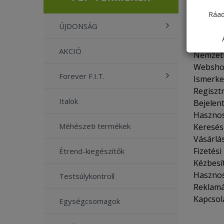
Ráad
A FORE
ÚJDONSÁG
Beveze
AKCIÓ
Nemzetk
Websho
Forever F.I.T.
Ismerke
Regiszt
Italok
Bejelen
Haszno
Méhészeti termékek
Keresés
Vásárlá
Fizetés
Étrend-kiegészítők
Kézbesít
Hasznos
Testsúlykontroll
Reklamá
Kapcsol
Egységcsomagok