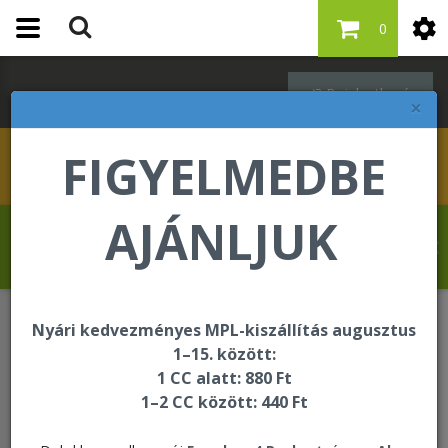
0
Bejelentkezés
×
FIGYELMEDBE
AJÁNLJUK
Molnár Tibor üdvözli Önt a Forever Living
internetes áruházában!
Nyári kedvezményes MPL-kiszállítás augusztus
1–15. között:
Jelszó igénylés
1 CC alatt: 880 Ft
1–2 CC között: 440 Ft
Jelszó igénylés