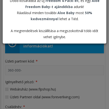
Dobd kosaradba az új
Freedom 4 Pack-et
, és egy
Aloe
Freedom Baby-t ajándékba
adunk!
ÜZLETI PARTNEREKNEK
Ráadásul minden további
Aloe Baby
most
50%
kedvezménnyel
lehet a Tiéd.
KISKERESKEDELMI VÁSÁRLÓKNAK
A megrendelések kiszállítása a megszokottnál több időt
vehet igénybe.
Kérem adja meg a szükséges
információkat!
Üzleti partneri kód:
Igényelhető jelszó:
Webáruház (www.flpshop.hu)
Üzleti Partneri oldal (www.foreverliving.com)
Családnév: