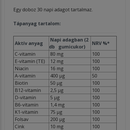
Egy doboz 30 napi adagot tartalmaz.
Tápanyag tartalom:
Napi adagban (2
Aktív anyag
NRV %*
db gumicukor)
C-vitamin
80 mg
100
E-vitamin (TE)
12 mg
100
Niacin
16 mg
100
A-vitamin
400 µg
50
Biotin
50 µg
100
B12-vitamin
2,5 µg
100
D-vitamin
5 µg
100
B6-vitamin
1,4 mg
100
K1-vitamin
75 µg
100
Folsav
200 µg
100
Cink
10 mg
100