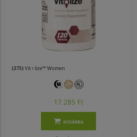
(375)
Vit♀lize™ Women
17.285 Ft
KOSÁRBA