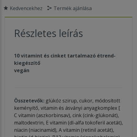
Kedvencekhez
Termék ajánlása
Részletes leírás
10 vitamint és cinket tartalmazó étrend-
kiegészítő
vegán
Összetevők:
glükóz szirup, cukor, módosított
keményítő, vitamin és ásványi anyagkomplex [
C vitamin (aszkorbinsav), cink (cink-glükonát),
maltodextrin, E vitamin (dl-alfa tokoferil acetát),
niacin (niacinamid), A vitamin (retinil acetát),