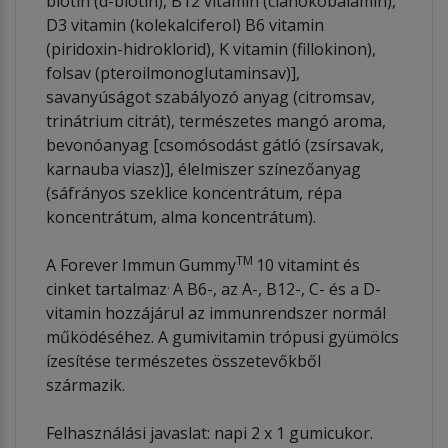
biotin (d-biotin), B12 vitamin (cianokobalamin),
D3 vitamin (kolekalciferol) B6 vitamin
(piridoxin-hidroklorid), K vitamin (fillokinon),
folsav (pteroilmonoglutaminsav)],
savanyúságot szabályozó anyag (citromsav,
trinátrium citrát), természetes mangó aroma,
bevonóanyag [csomósodást gátló (zsírsavak,
karnauba viasz)], élelmiszer színezőanyag
(sáfrányos szeklice koncentrátum, répa
koncentrátum, alma koncentrátum).
TM
A Forever Immun Gummy
10 vitamint és
.
cinket tartalmaz
A B6-, az A-, B12-, C- és a D-
vitamin hozzájárul az immunrendszer normál
működéséhez. A gumivitamin trópusi gyümölcs
ízesítése természetes összetevőkből
származik.
Felhasználási javaslat: napi 2 x 1 gumicukor.