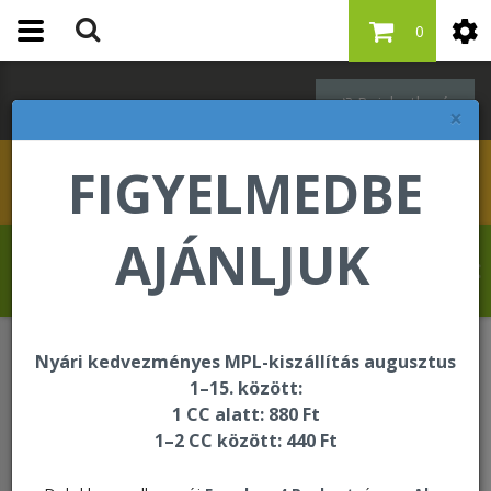
0
Bejelentkezés
×
FIGYELMEDBE
AJÁNLJUK
Molnár Tibor üdvözli Önt a Forever Living
internetes áruházában!
Nyári kedvezményes MPL-kiszállítás augusztus
Étrend-kiegészítők
1–15. között:
Forever Immune Gummy
1 CC alatt: 880 Ft
1–2 CC között: 440 Ft