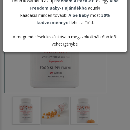
Dobd kosaradba az új
Freedom 4 Pack-et
, és egy
Aloe
Freedom Baby-t ajándékba
adunk!
Ráadásul minden további
Aloe Baby
most
50%
kedvezménnyel
lehet a Tiéd.
A megrendelések kiszállítása a megszokottnál több időt
vehet igénybe.