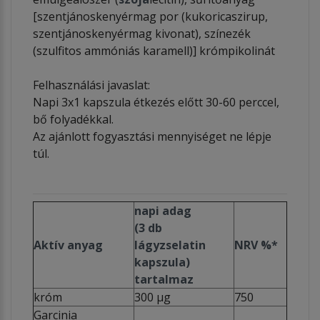
[szentjánoskenyérmag por (kukoricaszirup,
szentjánoskenyérmag kivonat), színezék
(szulfitos ammóniás karamell)] krómpikolinát
Felhasználási javaslat:
Napi 3x1 kapszula étkezés előtt 30-60 perccel,
bő folyadékkal.
Az ajánlott fogyasztási mennyiséget ne lépje
túl.
napi adag
(3 db
Aktív anyag
lágyzselatin
NRV %*
kapszula)
tartalmaz
króm
300 µg
750
Garcinia