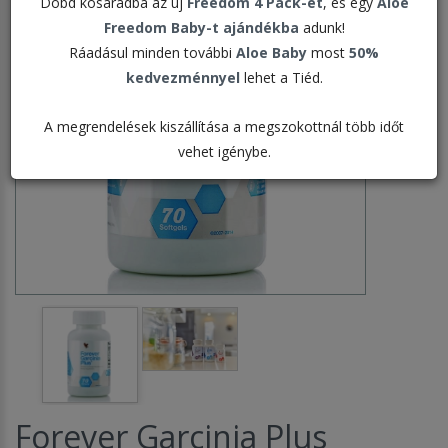
Dobd kosaradba az új
Freedom 4 Pack-et
, és egy
Aloe
Freedom Baby-t ajándékba
adunk!
Ráadásul minden további
Aloe Baby
most
50%
kedvezménnyel
lehet a Tiéd.
A megrendelések kiszállítása a megszokottnál több időt
vehet igénybe.
Forever Garcinia Plus