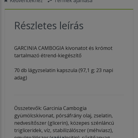
Kedvencekhez
Termék ajánlása
Részletes leírás
GARCINIA CAMBOGIA kivonatot és krómot
tartalmazó étrend-kiegészítő
70 db lágyzselatin kapszula (97,1 g; 23 napi
adag)
Összetevők: Garcinia Cambogia
gyümölcskivonat, pórsáfrány olaj, zselatin,
nedvesítőszer (glicerin), közepes szénláncú
trigliceridek, víz, stabilizálószer (méhviasz),
emulgeálószer (
szója
lecitin), sűrítőanyag