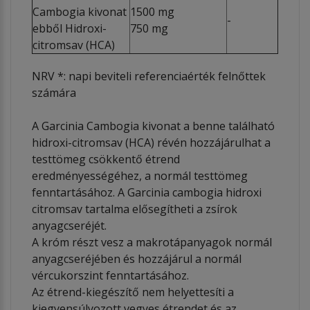
Cambogia kivonat
1500 mg
-
ebből Hidroxi-
750 mg
citromsav (HCA)
NRV *: napi beviteli referenciaérték felnőttek
számára
A Garcinia Cambogia kivonat a benne található
hidroxi-citromsav (HCA) révén hozzájárulhat a
testtömeg csökkentő étrend
eredményességéhez, a normál testtömeg
fenntartásához. A Garcinia cambogia hidroxi
citromsav tartalma elősegítheti a zsírok
anyagcseréjét.
A króm részt vesz a makrotápanyagok normál
anyagcseréjében és hozzájárul a normál
vércukorszint fenntartásához.
Az étrend-kiegészítő nem helyettesíti a
kiegyensúlyozott vegyes étrendet és az