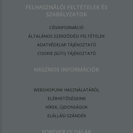
FELHASZNÁLÓI FELTÉTELEK ÉS
SZABÁLYZATOK
CÉGINFORMÁCIÓ
ÁLTALÁNOS SZERZŐDÉSI FELTÉTELEK
ADATVÉDELMI TÁJÉKOZTATÓ
​COOKIE (SÜTI) TÁJÉKOZTATÓ
HASZNOS INFORMÁCIÓK
WEBSHOPUNK HASZNÁLATÁRÓL
ELÉRHETŐSÉGEINK
HÍREK, ÚJDONSÁGOK
ELÁLLÁSI SZÁNDÉK
FOREVER OLDALAK