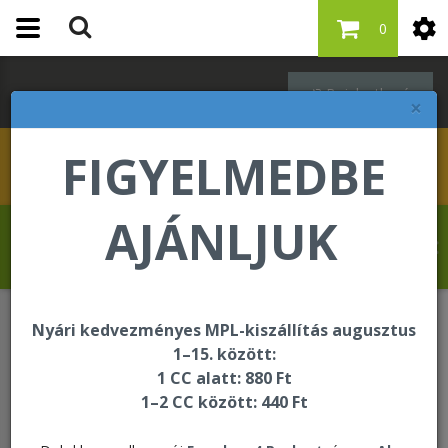
0
Bejelentkezés
×
FIGYELMEDBE
AJÁNLJUK
Molnár Tibor üdvözli Önt a Forever Living
internetes áruházában!
Nyári kedvezményes MPL-kiszállítás augusztus
Étrend-kiegészítők
Forever Garcinia Plus
1–15. között:
1 CC alatt: 880 Ft
1–2 CC között: 440 Ft