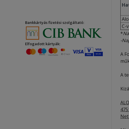
Hat
Alo
Bankkártyás fizetési szolgáltató:
C-v
*
Na
-Nap
Elfogadott kártyák:
A F
műk
A t
Kizá
ALO
475
Net