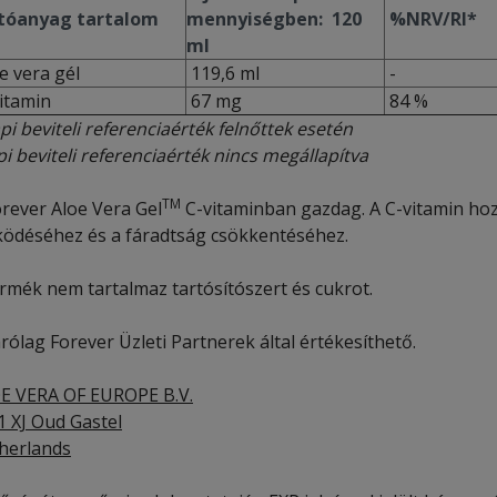
óanyag tartalom
mennyiségben: 120
%NRV/RI*
ml
e vera gél
119,6 ml
-
itamin
67 mg
84 %
pi beviteli referenciaérték felnőttek esetén
i beviteli referenciaérték nincs megállapítva
TM
orever Aloe Vera Gel
C-vitaminban gazdag. A C-vitamin ho
ödéséhez és a fáradtság csökkentéséhez.
ermék nem tartalmaz tartósítószert és cukrot.
rólag Forever Üzleti Partnerek által értékesíthető.
E VERA OF EUROPE B.V.
1 XJ Oud Gastel
herlands