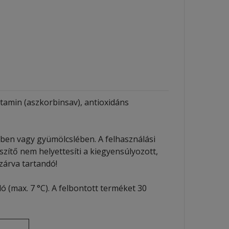
vitamin (aszkorbinsav), antioxidáns
zben vagy gyümölcslében. A felhasználási
zítő nem helyettesíti a kiegyensúlyozott,
zárva tartandó!
(max. 7 °C). A felbontott terméket 30