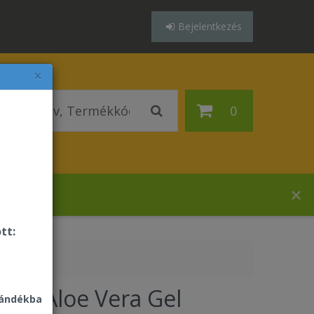
Bejelentkezés
×
0
ázában!
tt:
ever Aloe Vera Gel
jándékba