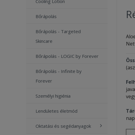
Cooling Lotion
Ré
Bőrápolás
Bőrápolás - Targeted
Alo
Skincare
Net
Bőrápolás - LOGIC by Forever
Öss
(as
Bőrápolás - Infinite by
Forever
Fel
jav
Személyi higiénia
veg
Tár
Lendületes életmód
nap
Oktatási és segédanyagok