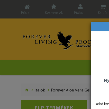
Főoldal
Kedvencek
Fiókom
Kosár
Mo
Ny
Italok
Forever Aloe Vera Gel
Dobd kos
FLP TERMÉKEK