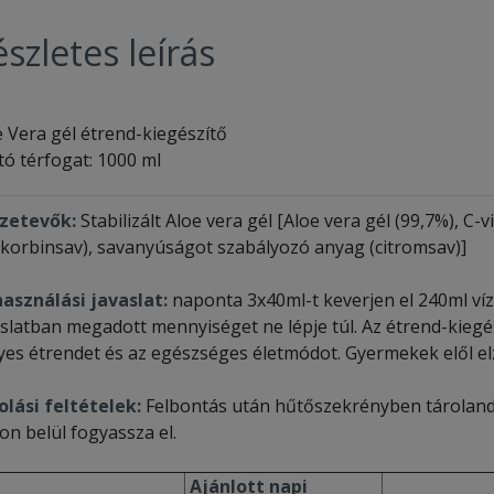
szletes leírás
e Vera gél étrend-kiegészítő
tó térfogat: 1000 ml
zetevők:
Stabilizált Aloe vera gél [Aloe vera gél (99,7%), C-
zkorbinsav), savanyúságot szabályozó anyag (citromsav)]
használási javaslat:
naponta 3x40ml-t keverjen el 240ml ví
aslatban megadott mennyiséget ne lépje túl. Az étrend-kiegés
yes étrendet és az egészséges életmódot. Gyermekek elől el
olási feltételek:
Felbontás után hűtőszekrényben tárolandó 
on belül fogyassza el.
Ajánlott napi