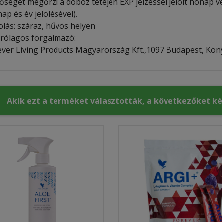
őségét megőrzi a doboz tetején EXP jelzéssel jelölt hónap v
ap és év jelölésével).
olás: száraz, hűvös helyen
árólagos forgalmazó:
ever Living Products Magyarország Kft.,1097 Budapest, Könyv
Akik ezt a terméket választották, a következőket k