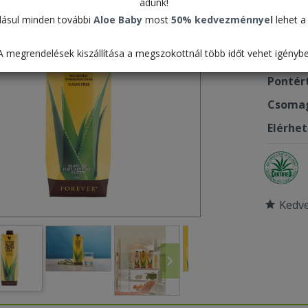
adunk!
15.9
ásul minden további
Aloe Baby
most
50% kedvezménnyel
lehet a 
A megrendelések kiszállítása a megszokottnál több időt vehet igénybe
Termék
Pontér
Csomag
Elérhe
Kedv