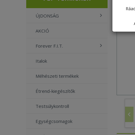
Ráad
ÚJDONSÁG
AKCIÓ
Forever F.I.T.
Italok
Méhészeti termékek
Étrend-kiegészítők
Testsúlykontroll
Egységcsomagok