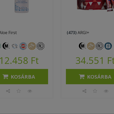
Aloe First
(473)
ARGI+
12.458 Ft
34.551 F
KOSÁRBA
KOSÁRBA