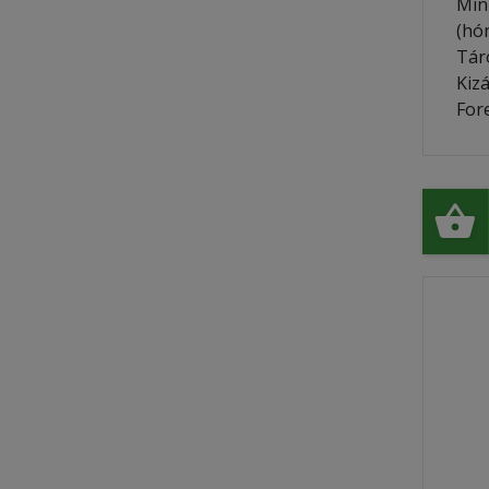
Min
(hón
Tár
Kiz
For