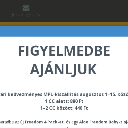
Jelszó igénylés
FIGYELMEDBE
AJÁNLJUK
lnár Tibor üdvözli Önt a Forever Living internetes áruh
ári kedvezményes MPL-kiszállítás augusztus 1–15. közö
1 CC alatt: 880 Ft
1–2 CC között: 440 Ft
For
aradba az új
Freedom 4 Pack-et
, és egy
Aloe Freedom Baby-t a