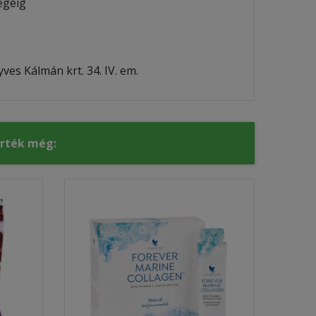
égéig
es Kálmán krt. 34. IV. em.
érték még: