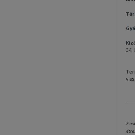
Tár
Gyá
Kiz
34. 
Te
vis
Ezek
étre