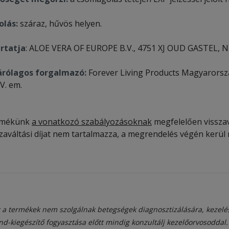
olás:
száraz, hűvös helyen.
rtatja
: ALOE VERA OF EUROPE B.V., 4751 XJ OUD GASTEL, N
árólagos forgalmazó:
Forever Living Products Magyarorszá
IV. em.
rmékünk
a vonatkozó szabályozásoknak
megfelelően visszavá
szaváltási díjat nem tartalmazza, a megrendelés végén kerül 
 a termékek nem szolgálnak betegségek diagnosztizálására, kezelé
nd-kiegészítő fogyasztása előtt mindig konzultálj kezelőorvosoddal.