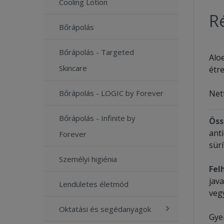
Cooling Lotion
Ré
Bőrápolás
Bőrápolás - Targeted
Alo
Skincare
étr
Nett
Bőrápolás - LOGIC by Forever
Bőrápolás - Infinite by
Öss
ant
Forever
sür
Személyi higiénia
Fel
jav
Lendületes életmód
veg
Oktatási és segédanyagok
Gye