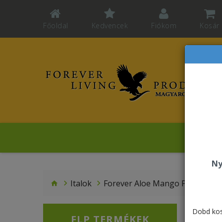
Főoldal
Kedvencek
Fiókom
Kosár
Mo
Ny
Italok
Forever Aloe Mango PET
Dobd kos
FLP TERMÉKEK