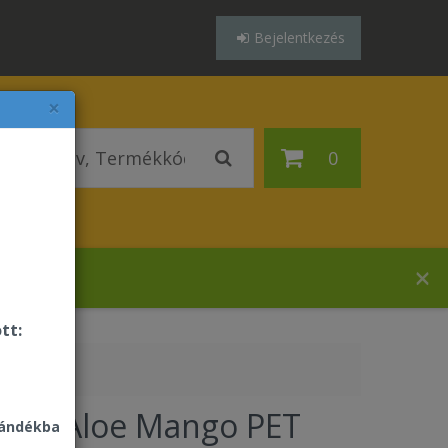
Bejelentkezés
×
0
ázában!
tt:
ever Aloe Mango PET
jándékba