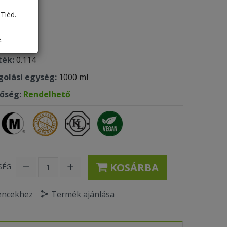
35 Ft
Tiéd.
.
 kód:
836
ték:
0.114
olási egység:
1000 ml
tőség:
Rendelhető
KOSÁRBA
SÉG
encekhez
Termék ajánlása