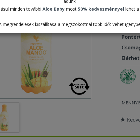
adunk!
15.9
ásul minden további
Aloe Baby
most
50% kedvezménnyel
lehet a 
A megrendelések kiszállítása a megszokottnál több időt vehet igénybe
Termék
Pontér
Csomag
Elérhe
MENNYI
Kedv