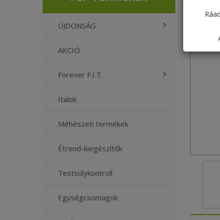
Ráad
ÚJDONSÁG
AKCIÓ
Forever F.I.T.
Italok
Méhészeti termékek
Étrend-kiegészítők
Testsúlykontroll
Egységcsomagok