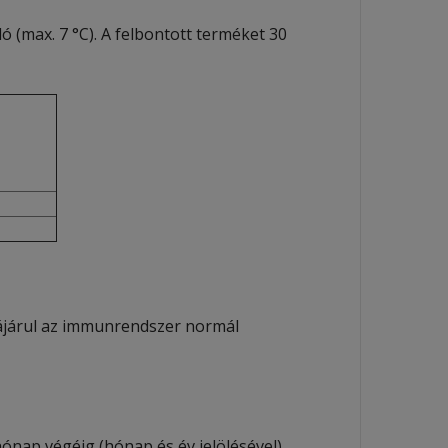
(max. 7 °C). A felbontott terméket 30
ájárul az immunrendszer normál
hónap végéig (hónap és év jelölésével).