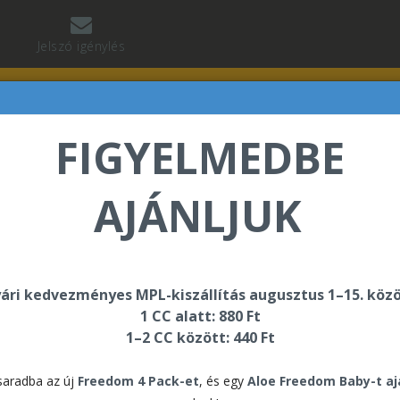
Jelszó igénylés
FIGYELMEDBE
AJÁNLJUK
lnár Tibor üdvözli Önt a Forever Living internetes áruh
ári kedvezményes MPL-kiszállítás augusztus 1–15. közö
1 CC alatt: 880 Ft
1–2 CC között: 440 Ft
For
aradba az új
Freedom 4 Pack-et
, és egy
Aloe Freedom Baby-t a