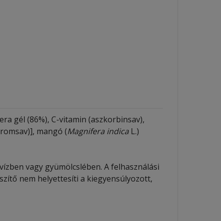
vera gél (86%), C-vitamin (aszkorbinsav),
tromsav)], mangó (
Magnifera indica
L.)
 vízben vagy gyümölcslében. A felhasználási
zítő nem helyettesíti a kiegyensúlyozott,