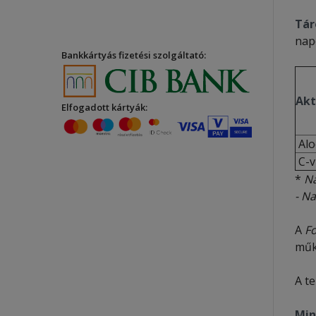
Tár
nap
Bankkártyás fizetési szolgáltató:
Akt
Elfogadott kártyák:
Alo
C-v
*
Na
- Na
A
F
műk
A t
Min