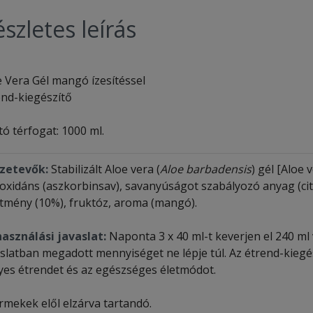
szletes leírás
e Vera Gél mangó ízesítéssel
end-kiegészítő
ó térfogat: 1000 ml.
zetevők:
Stabilizált Aloe vera (
Aloe barbadensis
) gél [Aloe 
ioxidáns (aszkorbinsav), savanyúságot szabályozó anyag (ci
ítmény (10%), fruktóz, aroma (mangó).
használási javaslat:
Naponta 3 x 40 ml-t keverjen el 240 ml
aslatban megadott mennyiséget ne lépje túl. Az étrend-kiegés
yes étrendet és az egészséges életmódot.
rmekek elől elzárva tartandó.