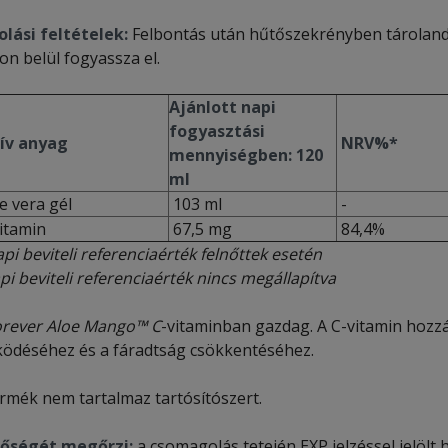
olási feltételek:
Felbontás után hűtőszekrényben tárolandó 
on belül fogyassza el.
Ajánlott napi
fogyasztási
ív anyag
NRV%*
mennyiségben: 120
ml
e vera gél
103 ml
-
itamin
67,5 mg
84,4%
pi beviteli referenciaérték felnőttek esetén
pi beviteli referenciaérték nincs megállapítva
orever Aloe Mango™ C
-vitaminban gazdag. A C-vitamin hozz
ödéséhez és a fáradtság csökkentéséhez.
ermék nem tartalmaz tartósítószert.
őségét megőrzi:
a csomagolás tetején EXP jelzéssel jelölt 