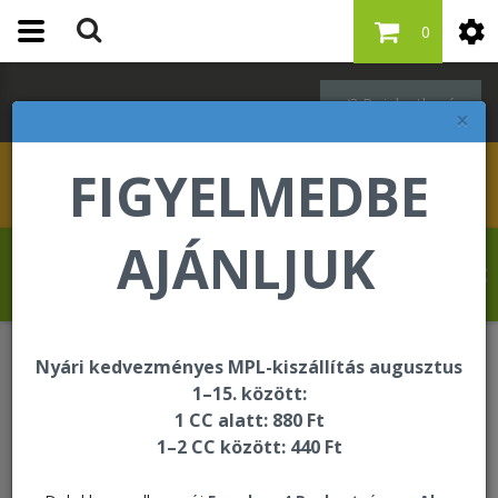
0
Bejelentkezés
×
FIGYELMEDBE
AJÁNLJUK
Molnár Tibor üdvözli Önt a Forever Living
internetes áruházában!
Nyári kedvezményes MPL-kiszállítás augusztus
Oktatási és segédanyagok
Termékminták
1–15. között:
Termékminta - Bright Toothgel
1 CC alatt: 880 Ft
1–2 CC között: 440 Ft