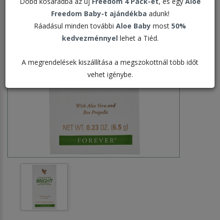
Dobd kosaradba az új
Freedom 4 Pack-et
, és egy
Aloe
Freedom Baby-t ajándékba
adunk!
Ráadásul minden további
Aloe Baby
most
50%
kedvezménnyel
lehet a Tiéd.
A megrendelések kiszállítása a megszokottnál több időt
vehet igénybe.