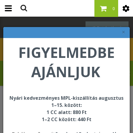
0
Bejelentkezés
×
FIGYELMEDBE
AJÁNLJUK
Molnár Tibor üdvözli Önt a Forever Living
internetes áruházában!
Nyári kedvezményes MPL-kiszállítás augusztus
Testsúlykontroll
1–15. között:
C9 Aloe Peaches - Ultra Vanilla
1 CC alatt: 880 Ft
1–2 CC között: 440 Ft