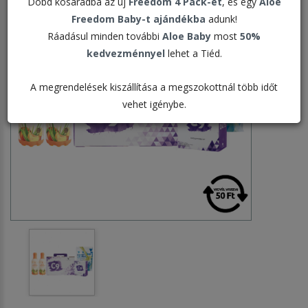
Dobd kosaradba az új
Freedom 4 Pack-et
, és egy
Aloe
Freedom Baby-t ajándékba
adunk!
Ráadásul minden további
Aloe Baby
most
50%
kedvezménnyel
lehet a Tiéd.
A megrendelések kiszállítása a megszokottnál több időt
vehet igénybe.