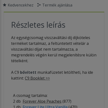
Kedvencekhez
Termék ajánlása
Részletes leírás
Az egységcsomag visszaváltási díj díjköteles
terméket tartalmaz, a feltüntetett vételár a
visszaváltási díjat nem tartalmazza, a
megrendelés végén kerül megjelenítésre külön
tételként.
A C9
bővített
munkafüzetet letöltheti, ha ide
kattint:
C9 Booklet >>
A csomag tartalma:
2 db
Forever Aloe Peaches
(877)
1 db
Forever Lite Ultra Vanilla
(470)