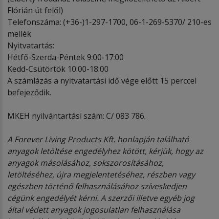
Flórián út felől)
Telefonszáma: (+36-)1-297-1700, 06-1-269-5370/ 210-es
mellék
Nyitvatartás:
Hétfő-Szerda-Péntek 9:00-17:00
Kedd-Csütörtök 10:00-18:00
A számlázás a nyitvatartási idő vége előtt 15 perccel
befejeződik.
MKEH nyilvántartási szám: C/ 083 786.
A Forever Living Products Kft. honlapján található
anyagok letöltése engedélyhez kötött, kérjük, hogy az
anyagok másolásához, sokszorosításához,
letöltéséhez, újra megjelentetéséhez, részben vagy
egészben történő felhasználásához szíveskedjen
cégünk engedélyét kérni. A szerzői illetve egyéb jog
által védett anyagok jogosulatlan felhasználása