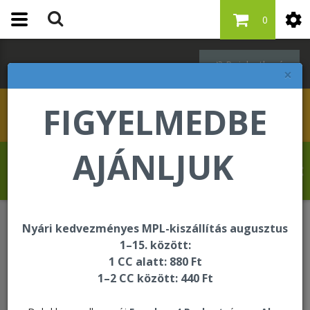
0
Bejelentkezés
×
FIGYELMEDBE
AJÁNLJUK
Molnár Tibor üdvözli Önt a Forever Living
internetes áruházában!
Nyári kedvezményes MPL-kiszállítás augusztus
Főoldal
1–15. között:
1 CC alatt: 880 Ft
1–2 CC között: 440 Ft