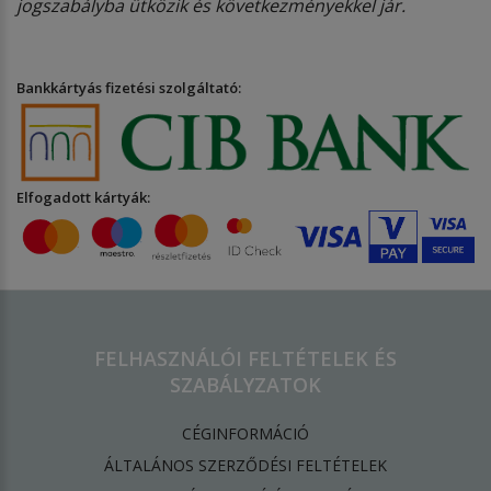
jogszabályba ütközik és következményekkel jár.
Bankkártyás fizetési szolgáltató:
Elfogadott kártyák:
FELHASZNÁLÓI FELTÉTELEK ÉS
SZABÁLYZATOK
CÉGINFORMÁCIÓ
ÁLTALÁNOS SZERZŐDÉSI FELTÉTELEK