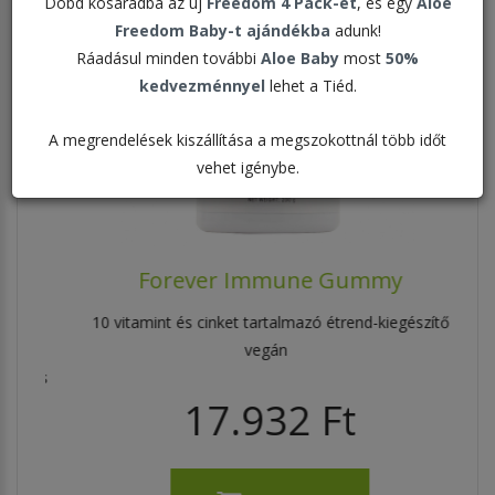
Dobd kosaradba az új
Freedom 4 Pack-et
, és egy
Aloe
Freedom Baby-t ajándékba
adunk!
Ráadásul minden további
Aloe Baby
most
50%
kedvezménnyel
lehet a Tiéd.
A megrendelések kiszállítása a megszokottnál több időt
vehet igénybe.
Forever Immune Gummy
s
10 vitamint és cinket tartalmazó étrend-kiegészítő
Nap
vegán
elés
17.932 Ft
A
,
ően
ag