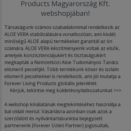
Products Magyarország Kft.
webshopjában!
Társaságunk számos szabadalommal rendelkezik az
ALOE VERA stabilizálására vonatkozóan, ami kiváló
minőségű ALOE alapú termékeket garantál az ön
számára. ALOE VERA készítményeink voltak az elsők,
amelyek konzisztenciájukért és tisztaságukért
megkapták a Nemzetközi Aloe Tudományos Tanács
elismerő pecsétjét. Több termékünk kóser és iszlám
elismerő pecsétekkel is rendelkezik, ami jól mutatja a
Forever Living Products globális jelenlétét.
Kérjük, tekintse meg küldetésnyilatkozatunkat >>>
A webshop kínálatának megtekintéséhez használja a
bal oldali menüt. Vásárlásra azonban csak azok a
szerződött és nyilvántartásunkba bejegyzett
partnereink (Forever Üzleti Partner) jogosultak,