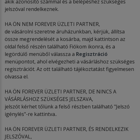
akik azonosító számmal és a belépéshez szükséges
jelszóval rendelkeznek.
HA ÖN NEM FOREVER ÜZLETI PARTNER,
de vásárolni szeretne áruházunkban, kérjük, állítsa
össze megrendelését a kosárba, majd kattintson az
oldal felső részén található Fiókom ikonra, és a
legördülő menüből válassza a
Regisztráció
menüpontot, ahol elvégezheti a vásárláshoz szükséges
regisztrációt. Az ott található tájékoztatást figyelmesen
olvassa el.
HA ÖN FOREVER ÜZLETI PARTNER, DE NINCS A
VÁSÁRLÁSHOZ SZÜKSÉGES JELSZAVA,
jelszót kérhet tőlünk a felső részben található "Jelszó
igénylés"-re kattintva..
HA ÖN FOREVER ÜZLETI PARTNER, ÉS RENDELKEZIK
JELSZÓVAL,