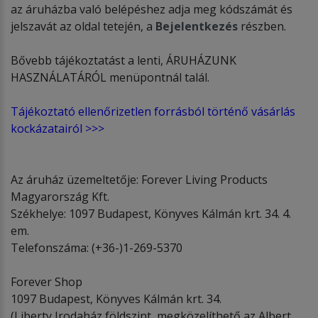
az áruházba való belépéshez adja meg kódszámát és
jelszavát az oldal tetején, a
Bejelentkezés
részben.
Bővebb tájékoztatást a lenti, ÁRUHÁZUNK
HASZNÁLATÁRÓL menüpontnál talál.
Tájékoztató ellenőrizetlen forrásból történő vásárlás
kockázatairól >>>
Az áruház üzemeltetője: Forever Living Products
Magyarország Kft.
Székhelye: 1097 Budapest, Könyves Kálmán krt. 34. 4.
em.
Telefonszáma: (+36-)1-269-5370
Forever Shop
1097 Budapest, Könyves Kálmán krt. 34.
(Liberty Irodaház földszint, megközelíthető az Albert