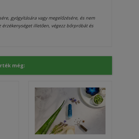
sére, gyógyítására vagy megelőzésére, és nem
az érzékenységet illetően, végezz bőrpróbát és
érték még: