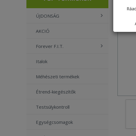
Ráad
ÚJDONSÁG
AKCIÓ
Forever F.I.T.
Italok
Méhészeti termékek
Étrend-kiegészítők
Testsúlykontroll
Egységcsomagok