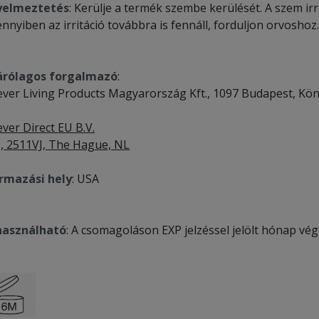
yelmeztetés
: Kerülje a termék szembe kerülését. A szem irr
nyiben az irritáció továbbra is fennáll, forduljon orvoshoz.
árólagos forgalmazó
:
ever Living Products Magyarország Kft., 1097 Budapest, Kön
ver Direct EU B.V.
, 2511VJ, The Hague, NL
rmazási hely
: USA
használható
: A csomagoláson EXP jelzéssel jelölt hónap végé