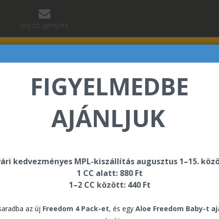
Jelszó igénylés
FIGYELMEDBE
AJÁNLJUK
lnár Tibor üdvözli Önt a Forever Living internetes áruh
ári kedvezményes MPL-kiszállítás augusztus 1–15. közö
1 CC alatt: 880 Ft
tivator
1–2 CC között: 440 Ft
Aloe
aradba az új
Freedom 4 Pack-et
, és egy
Aloe Freedom Baby-t a