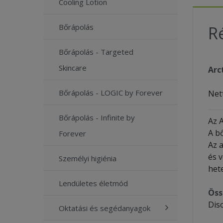
Cooling Lotion
Bőrápolás
Ré
Bőrápolás - Targeted
Skincare
Arc
Bőrápolás - LOGIC by Forever
Net
Bőrápolás - Infinite by
Az A
A bő
Forever
Az 
és v
Személyi higiénia
het
Lendületes életmód
Öss
Diso
Oktatási és segédanyagok