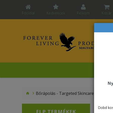
Főoldal
Kedvencek
Fiókom
Kosár
Mo
Ny
Bőrápolás - Targeted Skincare
Aloe Ac
Dobd kos
FLP TERMÉKEK