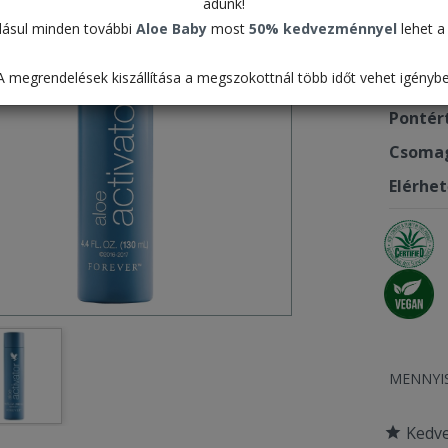
adunk!
7.19
ásul minden további
Aloe Baby
most
50% kedvezménnyel
lehet a 
A megrendelések kiszállítása a megszokottnál több időt vehet igénybe
Termék
Pontér
Csomag
Elérhe
MENNYI
Kedv