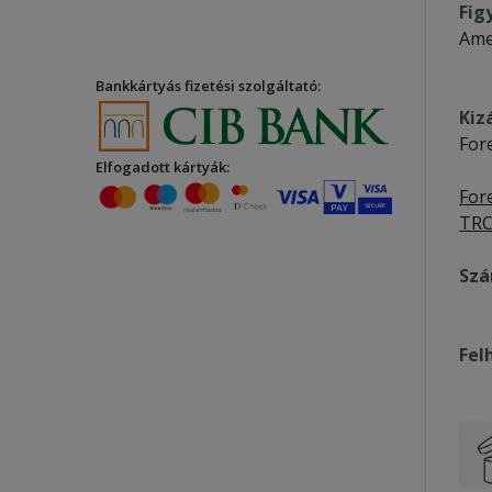
Fig
Amen
Bankkártyás fizetési szolgáltató:
Kiz
For
Elfogadott kártyák:
Fore
TRC
Szá
Fel