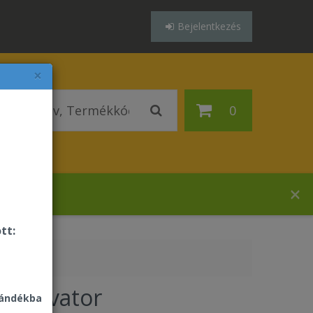
Bejelentkezés
×
0
ázában!
tt:
 Activator
jándékba