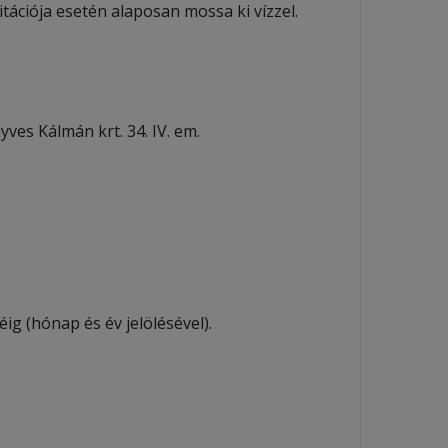
itációja esetén alaposan mossa ki vízzel.
yves Kálmán krt. 34. IV. em.
ig (hónap és év jelölésével).