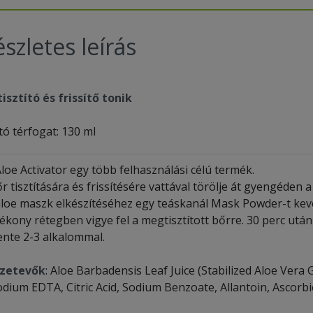
szletes leírás
tisztító és frissítő tonik
tó térfogat: 130 ml
loe Activator egy több felhasználási célú termék.
r tisztítására és frissítésére vattával törölje át gyengéden a
aloe maszk elkészítéséhez egy teáskanál Mask Powder-t keve
ékony rétegben vigye fel a megtisztított bőrre. 30 perc után
ente 2-3 alkalommal.
zetevők
: Aloe Barbadensis Leaf Juice (Stabilized Aloe Vera
dium EDTA, Citric Acid, Sodium Benzoate, Allantoin, Ascorbic