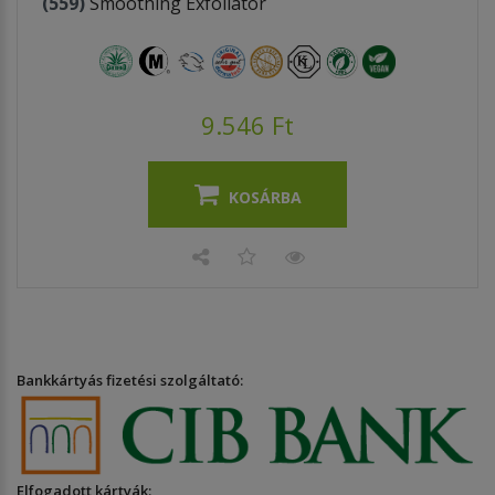
(559)
Smoothing Exfoliator
9.546 Ft
KOSÁRBA
Bankkártyás fizetési szolgáltató:
Elfogadott kártyák: