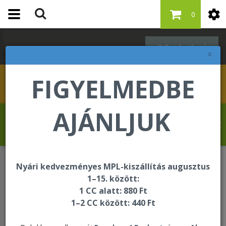
0
Bejelentkezés
×
FIGYELMEDBE
AJÁNLJUK
Molnár Tibor üdvözli Önt a Forever Living
internetes áruházában!
Nyári kedvezményes MPL-kiszállítás augusztus
Bőrápolás - Targeted Skincare
1–15. között:
1 CC alatt: 880 Ft
1–2 CC között: 440 Ft
Bőrápolás - Targeted