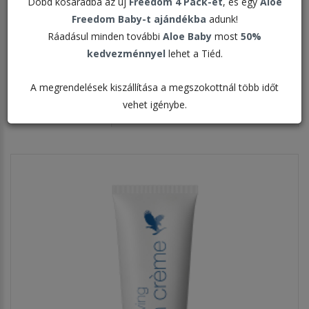
Skincare
Dobd kosaradba az új
Freedom 4 Pack-et
, és egy
Aloe
Freedom Baby-t ajándékba
adunk!
Ráadásul minden további
Aloe Baby
most
50%
kedvezménnyel
lehet a Tiéd.
Rendezés:
A megrendelések kiszállítása a megszokottnál több időt
vehet igénybe.
Megjelenítve: