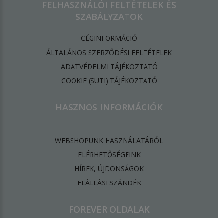
FELHASZNÁLÓI FELTÉTELEK ÉS
SZABÁLYZATOK
CÉGINFORMÁCIÓ
ÁLTALÁNOS SZERZŐDÉSI FELTÉTELEK
ADATVÉDELMI TÁJÉKOZTATÓ
​COOKIE (SÜTI) TÁJÉKOZTATÓ
HASZNOS INFORMÁCIÓK
WEBSHOPUNK HASZNÁLATÁRÓL
ELÉRHETŐSÉGEINK
HÍREK, ÚJDONSÁGOK
ELÁLLÁSI SZÁNDÉK
FOREVER OLDALAK