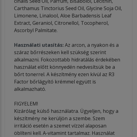
cinalis Seed Oil, Parfum, Bisabolol, Lecithin,
Carthamus Tinctorius Seed Oil, Glycine Soja Oil,
Limonene, Linalool, Aloe Barbadensis Leaf
Extract, Geraniol, Citronellol, Tocopherol,
Ascorbyl Palmitate.
Használati utasítás:
Az arcon, a nyakon és a
száraz bőrrészeken kell szükség szerint
alkalmazni. Fokozottabb hidratálás érdekében
használat előtt könnyedén nedvesítsük be a
bőrt tonerrel. A készítmény ezen kívül az R3
Factor bőrlágyító krémmel együtt is
alkalmazható.
FIGYELEM!
Kizárólag külső használatra. Ügyeljen, hogy a
készítmény ne kerüljön a szembe. Szem
irritáció esetén a szemet vízzel alaposan
öblíteni kell. A-vitamint tartalmaz. Használat