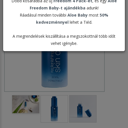
Dobd kosaradba az új
Freedom 4 Pack-et
, és egy
Aloe
Freedom Baby-t ajándékba
adunk!
Ráadásul minden további
Aloe Baby
most
50%
kedvezménnyel
lehet a Tiéd.
A megrendelések kiszállítása a megszokottnál több időt
vehet igénybe.