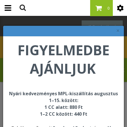
0
Bejelentkezés
×
FIGYELMEDBE
AJÁNLJUK
Molnár Tibor üdvözli Önt a Forever Living
internetes áruházában!
Nyári kedvezményes MPL-kiszállítás augusztus
Bőrápolás - Targeted Skincare
1–15. között:
Replenishing Skin Oil
1 CC alatt: 880 Ft
1–2 CC között: 440 Ft