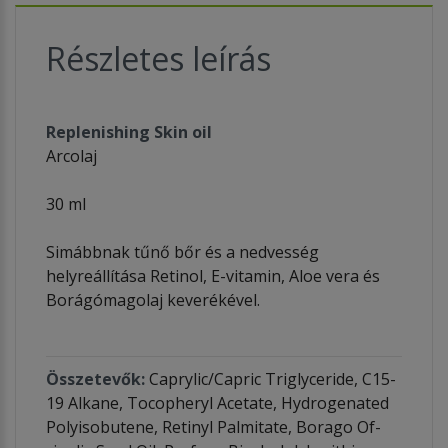
Részletes leírás
Replenishing Skin oil
Arcolaj
30 ml
Simábbnak tűnő bőr és a nedvesség
helyreállítása Retinol, E-vitamin, Aloe vera és
Borágómagolaj keverékével.
Összetevők:
Caprylic/Capric Triglyceride, C15-
19 Alkane, Tocopheryl Acetate, Hydrogenated
Polyisobutene, Retinyl Palmitate, Borago Of­