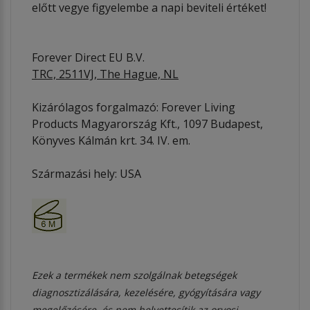
előtt vegye figyelembe a napi beviteli értéket!
Forever Direct EU B.V.
TRC, 2511VJ, The Hague, NL
Kizárólagos forgalmazó: Forever Living
Products Magyarország Kft., 1097 Budapest,
Könyves Kálmán krt. 34. IV. em.
Származási hely: USA
Ezek a termékek nem szolgálnak betegségek
diagnosztizálására, kezelésére, gyógyítására vagy
megelőzésére, és nem helyettesítik az orvosi