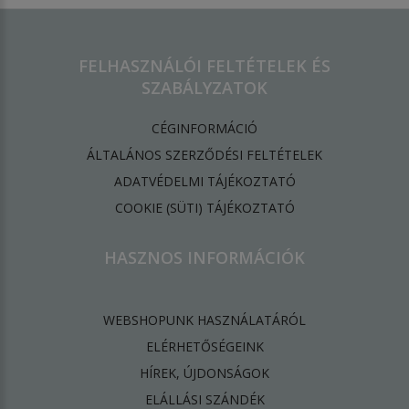
FELHASZNÁLÓI FELTÉTELEK ÉS
SZABÁLYZATOK
CÉGINFORMÁCIÓ
ÁLTALÁNOS SZERZŐDÉSI FELTÉTELEK
ADATVÉDELMI TÁJÉKOZTATÓ
​COOKIE (SÜTI) TÁJÉKOZTATÓ
HASZNOS INFORMÁCIÓK
WEBSHOPUNK HASZNÁLATÁRÓL
ELÉRHETŐSÉGEINK
HÍREK, ÚJDONSÁGOK
ELÁLLÁSI SZÁNDÉK