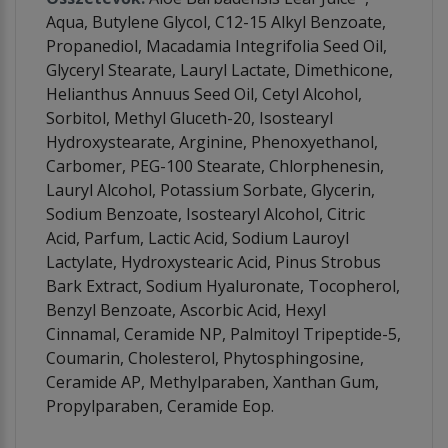
Aqua, Butylene Glycol, C12-15 Alkyl Benzoate,
Propanediol, Macadamia Integrifolia Seed Oil,
Glyceryl Stearate, Lauryl Lactate, Dimethicone,
Helianthus Annuus Seed Oil, Cetyl Alcohol,
Sorbitol, Methyl Gluceth-20, Isostearyl
Hydroxystearate, Arginine, Phenoxyethanol,
Carbomer, PEG-100 Stearate, Chlorphenesin,
Lauryl Alcohol, Potassium Sorbate, Glycerin,
Sodium Benzoate, Isostearyl Alcohol, Citric
Acid, Parfum, Lactic Acid, Sodium Lauroyl
Lactylate, Hydroxystearic Acid, Pinus Strobus
Bark Extract, Sodium Hyaluronate, Tocopherol,
Benzyl Benzoate, Ascorbic Acid, Hexyl
Cinnamal, Ceramide NP, Palmitoyl Tripeptide-5,
Coumarin, Cholesterol, Phytosphingosine,
Ceramide AP, Methylparaben, Xanthan Gum,
Propylparaben, Ceramide Eop.