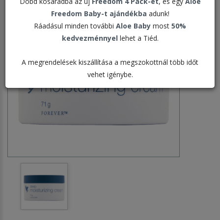
Dobd kosaradba az új
Freedom 4 Pack-et
, és egy
Aloe
Freedom Baby-t ajándékba
adunk!
Ráadásul minden további
Aloe Baby
most
50%
kedvezménnyel
lehet a Tiéd.
A megrendelések kiszállítása a megszokottnál több időt
vehet igénybe.