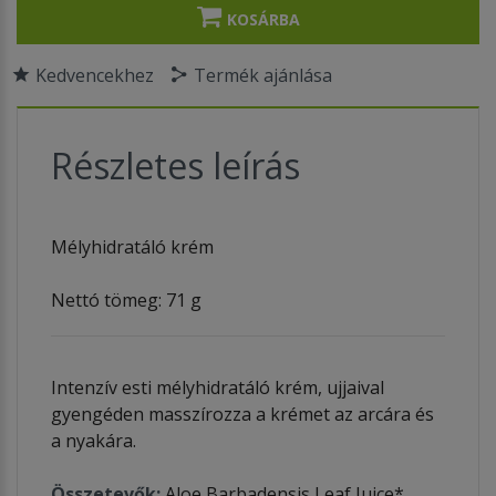
KOSÁRBA
Kedvencekhez
Termék ajánlása
Részletes leírás
Mélyhidratáló krém
Nettó tömeg: 71 g
Intenzív esti mélyhidratáló krém, ujjaival
gyengéden masszírozza a krémet az arcára és
a nyakára.
Összetevők:
Aloe Barbadensis Leaf Juice*,