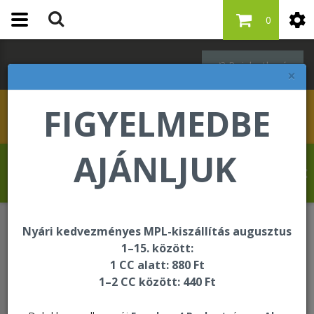
0
Bejelentkezés
×
FIGYELMEDBE
AJÁNLJUK
Molnár Tibor üdvözli Önt a Forever Living
internetes áruházában!
Nyári kedvezményes MPL-kiszállítás augusztus
Bőrápolás - Targeted Skincare
1–15. között:
Aloe Deep Moisturizing Cream
1 CC alatt: 880 Ft
1–2 CC között: 440 Ft