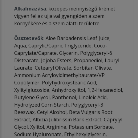
Alkalmazása
: közepes mennyiségű krémet
vigyen fel az ujjaival gyengéden a szem
környékére és a szem alatti területre.
Összetevők
: Aloe Barbadensis Leaf Juice,
Aqua, Caprylic/Capric Triglyceride, Coco-
Caprylate/Caprate, Glycerin, Polyglyceryl-6
Distearate, Jojoba Esters, Propanediol, Lauryl
Laurate, Cetearyl Olivate, Sorbitan Olivate,
Ammonium Acryloyldimethyltaurate/VP
Copolymer, Polyhydroxystearic Acid,
Xylitylglucoside, Anhydroxylitol, 1,2-Hexanediol,
Butylene Glycol, Panthenol, Linoleic Acid,
Hydrolyzed Corn Starch, Polyglyceryl-3
Beeswax, Cetyl Alcohol, Beta Vulgaris Root
Extract, Albizia Julibrissin Bark Extract, Caprylyl
Glycol, Xylitol, Arginine, Potassium Sorbate,
Sodium Hyaluronate, Ethylhexylglycerin,