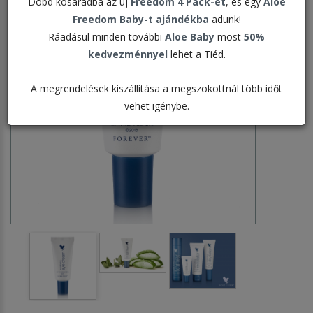
Dobd kosaradba az új
Freedom 4 Pack-et
, és egy
Aloe
Freedom Baby-t ajándékba
adunk!
Ráadásul minden további
Aloe Baby
most
50%
kedvezménnyel
lehet a Tiéd.
A megrendelések kiszállítása a megszokottnál több időt
vehet igénybe.