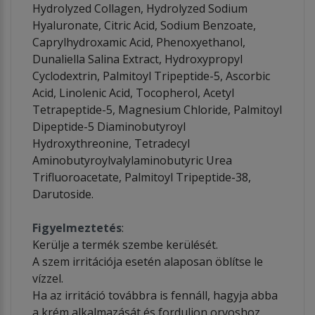
Hydrolyzed Collagen, Hydrolyzed Sodium
Hyaluronate, Citric Acid, Sodium Benzoate,
Caprylhydroxamic Acid, Phenoxyethanol,
Dunaliella Salina Extract, Hydroxypropyl
Cyclodextrin, Palmitoyl Tripeptide-5, Ascorbic
Acid, Linolenic Acid, Tocopherol, Acetyl
Tetrapeptide-5, Magnesium Chloride, Palmitoyl
Dipeptide-5 Diaminobutyroyl
Hydroxythreonine, Tetradecyl
Aminobutyroylvalylaminobutyric Urea
Trifluoroacetate, Palmitoyl Tripeptide-38,
Darutoside.
Figyelmeztetés
:
Kerülje a termék szembe kerülését.
A szem irritációja esetén alaposan öblítse le
vízzel.
Ha az irritáció továbbra is fennáll, hagyja abba
a krém alkalmazását és forduljon orvoshoz.