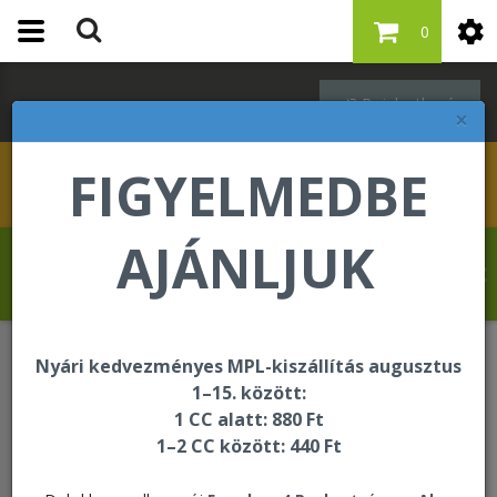
0
Bejelentkezés
×
FIGYELMEDBE
AJÁNLJUK
Molnár Tibor üdvözli Önt a Forever Living
internetes áruházában!
Nyári kedvezményes MPL-kiszállítás augusztus
Bőrápolás - Targeted Skincare
1–15. között:
Awakening Eye Cream
1 CC alatt: 880 Ft
1–2 CC között: 440 Ft