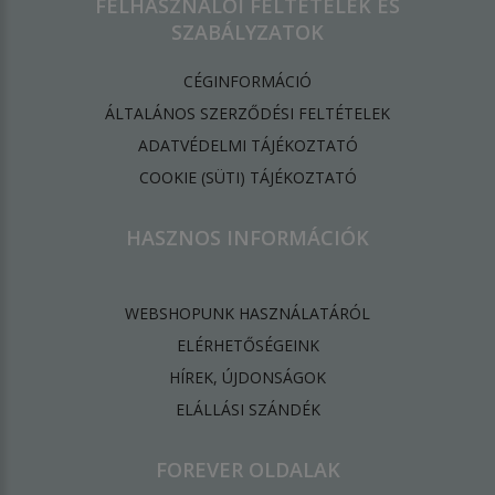
FELHASZNÁLÓI FELTÉTELEK ÉS
SZABÁLYZATOK
CÉGINFORMÁCIÓ
ÁLTALÁNOS SZERZŐDÉSI FELTÉTELEK
ADATVÉDELMI TÁJÉKOZTATÓ
​COOKIE (SÜTI) TÁJÉKOZTATÓ
HASZNOS INFORMÁCIÓK
WEBSHOPUNK HASZNÁLATÁRÓL
ELÉRHETŐSÉGEINK
HÍREK, ÚJDONSÁGOK
ELÁLLÁSI SZÁNDÉK
FOREVER OLDALAK