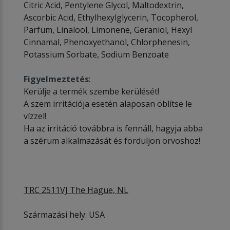
Citric Acid, Pentylene Glycol, Maltodextrin,
Ascorbic Acid, Ethylhexylglycerin, Tocopherol,
Parfum, Linalool, Limonene, Geraniol, Hexyl
Cinnamal, Phenoxyethanol, Chlorphenesin,
Potassium Sorbate, Sodium Benzoate
Figyelmeztetés
:
Kerülje a termék szembe kerülését!
A szem irritációja esetén alaposan öblítse le
vízzel!
Ha az irritáció továbbra is fennáll, hagyja abba
a szérum alkalmazását és forduljon orvoshoz!
TRC 2511VJ The Hague, NL
Származási hely: USA