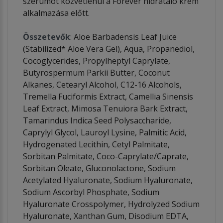
szérumot közvetlenül a Forever hidratáló krém
alkalmazása előtt.
Összetevők
: Aloe Barbadensis Leaf Juice
(Stabilized* Aloe Vera Gel), Aqua, Propanediol,
Cocoglycerides, Propylheptyl Caprylate,
Butyrospermum Parkii Butter, Coconut
Alkanes, Cetearyl Alcohol, C12-16 Alcohols,
Tremella Fuciformis Extract, Camellia Sinensis
Leaf Extract, Mimosa Tenuiora Bark Extract,
Tamarindus Indica Seed Polysaccharide,
Caprylyl Glycol, Lauroyl Lysine, Palmitic Acid,
Hydrogenated Lecithin, Cetyl Palmitate,
Sorbitan Palmitate, Coco-Caprylate/Caprate,
Sorbitan Oleate, Gluconolactone, Sodium
Acetylated Hyaluronate, Sodium Hyaluronate,
Sodium Ascorbyl Phosphate, Sodium
Hyaluronate Crosspolymer, Hydrolyzed Sodium
Hyaluronate, Xanthan Gum, Disodium EDTA,