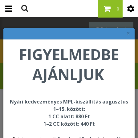
0
Bejelentkezés
×
FIGYELMEDBE
AJÁNLJUK
Molnár Tibor üdvözli Önt a Forever Living
internetes áruházában!
Nyári kedvezményes MPL-kiszállítás augusztus
Bőrápolás - Targeted Skincare
1–15. között:
Hydrating Serum
1 CC alatt: 880 Ft
1–2 CC között: 440 Ft